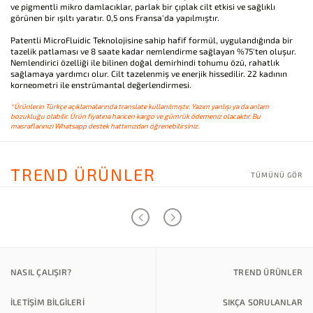
ve pigmentli mikro damlacıklar, parlak bir çıplak cilt etkisi ve sağlıklı
görünen bir ışıltı yaratır. 0,5 ons Fransa'da yapılmıştır.
Patentli MicroFluidic Teknolojisine sahip hafif formül, uygulandığında bir
tazelik patlaması ve 8 saate kadar nemlendirme sağlayan %75'ten oluşur.
Nemlendirici özelliği ile bilinen doğal demirhindi tohumu özü, rahatlık
sağlamaya yardımcı olur. Cilt tazelenmiş ve enerjik hissedilir. 22 kadının
korneometri ile enstrümantal değerlendirmesi.
*Ürünlerin Türkçe açıklamalarında translate kullanılmıştır. Yazım yanlışı ya da anlam
bozukluğu olabilir. Ürün fiyatına haricen kargo ve gümrük ödemeniz olacaktır. Bu
masraflarınızı Whatsapp destek hattımızdan öğrenebilirsiniz.
TREND ÜRÜNLER
TÜMÜNÜ GÖR
NASIL ÇALIŞIR?
TREND ÜRÜNLER
İLETİŞİM BİLGİLERİ
SIKÇA SORULANLAR