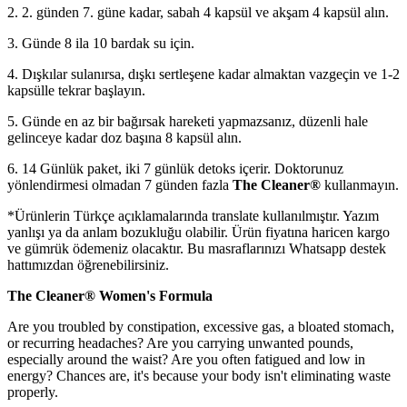
2. 2. günden 7. güne kadar, sabah 4 kapsül ve akşam 4 kapsül alın.
3. Günde 8 ila 10 bardak su için.
4. Dışkılar sulanırsa, dışkı sertleşene kadar almaktan vazgeçin ve 1-2
kapsülle tekrar başlayın.
5. Günde en az bir bağırsak hareketi yapmazsanız, düzenli hale
gelinceye kadar doz başına 8 kapsül alın.
6. 14 Günlük paket, iki 7 günlük detoks içerir. Doktorunuz
yönlendirmesi olmadan 7 günden fazla
The Cleaner®
kullanmayın.
*Ürünlerin Türkçe açıklamalarında translate kullanılmıştır. Yazım
yanlışı ya da anlam bozukluğu olabilir. Ürün fiyatına haricen kargo
ve gümrük ödemeniz olacaktır. Bu masraflarınızı Whatsapp destek
hattımızdan öğrenebilirsiniz.
The Cleaner® Women's Formula
Are you troubled by constipation, excessive gas, a bloated stomach,
or recurring headaches? Are you carrying unwanted pounds,
especially around the waist? Are you often fatigued and low in
energy? Chances are, it's because your body isn't eliminating waste
properly.