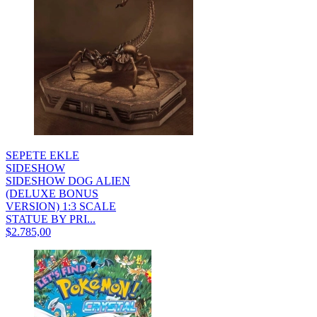
SEPETE EKLE
SIDESHOW
SIDESHOW DOG ALIEN
(DELUXE BONUS
VERSION) 1:3 SCALE
STATUE BY PRI...
$2.785,00