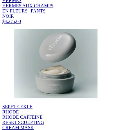
HERMES
HERMES AUX CHAMPS
EN FLEURS" PANTS
NOIR
$4.275,00
SEPETE EKLE
RHODE
RHODE CAFFEINE
RESET SCULPTING
CREAM MASK