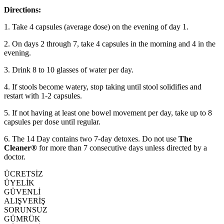
Directions:
1. Take 4 capsules (average dose) on the evening of day 1.
2. On days 2 through 7, take 4 capsules in the morning and 4 in the
evening.
3. Drink 8 to 10 glasses of water per day.
4. If stools become watery, stop taking until stool solidifies and
restart with 1-2 capsules.
5. If not having at least one bowel movement per day, take up to 8
capsules per dose until regular.
6. The 14 Day contains two 7-day detoxes. Do not use
The
Cleaner®
for more than 7 consecutive days unless directed by a
doctor.
ÜCRETSİZ
ÜYELİK
GÜVENLİ
ALIŞVERİŞ
SORUNSUZ
GÜMRÜK