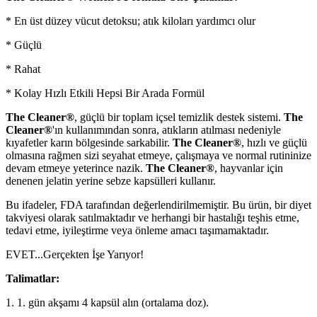
* En üst düzey vücut detoksu; atık kiloları yardımcı olur
* Güçlü
* Rahat
* Kolay Hızlı Etkili Hepsi Bir Arada Formül
The Cleaner®
, güçlü bir toplam içsel temizlik destek sistemi.
The
Cleaner®
'ın kullanımından sonra, atıkların atılması nedeniyle
kıyafetler karın bölgesinde sarkabilir.
The Cleaner®
, hızlı ve güçlü
olmasına rağmen sizi seyahat etmeye, çalışmaya ve normal rutininize
devam etmeye yeterince nazik.
The Cleaner®
, hayvanlar için
denenen jelatin yerine sebze kapsülleri kullanır.
Bu ifadeler, FDA tarafından değerlendirilmemiştir. Bu ürün, bir diyet
takviyesi olarak satılmaktadır ve herhangi bir hastalığı teşhis etme,
tedavi etme, iyileştirme veya önleme amacı taşımamaktadır.
EVET...Gerçekten İşe Yarıyor!
Talimatlar:
1. 1. gün akşamı 4 kapsül alın (ortalama doz).