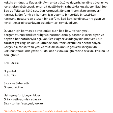
kokulu bir dualite ifadesidir. Aynı anda güçlü ve duyarlı, kendine güvenen ve
rahat olan kötü çocuk, onun zıt özelliklerini rahatlıkla kucaklıyor. Bad Boy
Eau de Toilette, kötü çocuğun karmaşıklığından ilham alan ve modern
karmaşıklığın farklı bir karışımı için uyumlu bir şekilde birleştirilen
katmanlı notalardan oluşan bir parfüm. Bad Boy, kendi yollarını çizen ve
kendi ilkelerini tasarlayan asi adamları temsil ediyor.
Duyular için karmaşık bir yolculuk olan Bad Boy, İtalyan yeşil
bergamotunun sitrik canlılığıyla harmanlanmış, baştan çıkarıcı siyah ve
beyaz biber notalarıyla açılıyor. Sedir ağacı ve adaçayının manyetik bir
zarafet getirdiği kokunun kalbinde dualitenin özellikleri devam ediyor.
Gerçek sır, tonka fasulyesi ve mutlak kakaonun şehvetli karışımıyla
kokunun temelinde yatar, bu da ince bir dokunuşla rafine erkeklik kokusu ile
sonuçlanır.
Koku Ailesi:
Oryantal
Koku Tipi:
Sıcak ve Baharatlı
Önemli Notlar:
Üst - greyfurt, beyaz biber
Orta - vetiver, misk adaçayı
Baz - tonka fasulyesi, kakao
*Ürünlerin Türkçe açıklamalarında translate kullanılmıştır. Yazım yanlışı ya da anlam