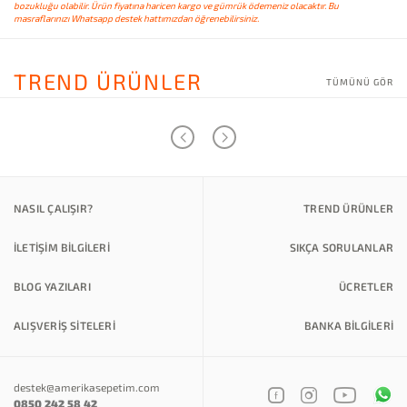
bozukluğu olabilir. Ürün fiyatına haricen kargo ve gümrük ödemeniz olacaktır. Bu
masraflarınızı Whatsapp destek hattımızdan öğrenebilirsiniz.
TREND ÜRÜNLER
TÜMÜNÜ GÖR
NASIL ÇALIŞIR?
TREND ÜRÜNLER
İLETİŞİM BİLGİLERİ
SIKÇA SORULANLAR
BLOG YAZILARI
ÜCRETLER
ALIŞVERİŞ SİTELERİ
BANKA BILGILERI
destek@amerikasepetim.com
0850 242 58 42