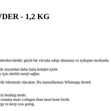
ER - 1,2 KG
lerden biridir; güçlü bir vücuda sahip olmanıza ve iyileşme modunda
mik suyundan daha fazla kolajen içerir.
in sürekli enerji sağlar.
mrük ödemeniz olacaktır. Bu masraflarınızı Whatsapp destek
 in healing mode.
contains more collagen than most bone broth.
rgy to keep you going.