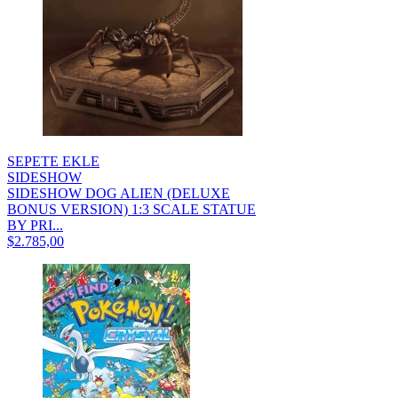
SEPETE EKLE
SIDESHOW
SIDESHOW DOG ALIEN (DELUXE
BONUS VERSION) 1:3 SCALE STATUE
BY PRI...
$2.785,00