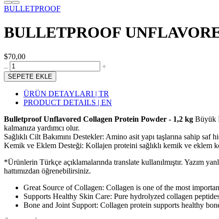
BULLETPROOF
BULLETPROOF UNFLAVORED
$70,00
SEPETE EKLE
ÜRÜN DETAYLARI | TR
PRODUCT DETAILS | EN
Bulletproof Unflavored Collagen Protein Powder - 1,2 kg
Büyük K
kalmanıza yardımcı olur.
Sağlıklı Cilt Bakımını Destekler: Amino asit yapı taşlarına sahip saf h
Kemik ve Eklem Desteği: Kollajen proteini sağlıklı kemik ve eklem k
*Ürünlerin Türkçe açıklamalarında translate kullanılmıştır. Yazım yan
hattımızdan öğrenebilirsiniz.
Great Source of Collagen: Collagen is one of the most important
Supports Healthy Skin Care: Pure hydrolyzed collagen peptides
Bone and Joint Support: Collagen protein supports healthy bo