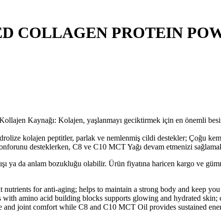
 COLLAGEN PROTEIN POWD
ollajen Kaynağı: Kolajen, yaşlanmayı geciktirmek için en önemli besin
idrolize kolajen peptitler, parlak ve nemlenmiş cildi destekler; Çoğu ke
onforunu desteklerken, C8 ve C10 MCT Yağı devam etmenizi sağlamak iç
lışı ya da anlam bozukluğu olabilir. Ürün fiyatına haricen kargo ve gü
 nutrients for anti-aging; helps to maintain a strong body and keep you
 with amino acid building blocks supports glowing and hydrated skin; 
ne and joint comfort while C8 and C10 MCT Oil provides sustained ene