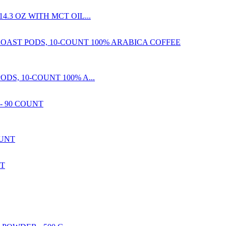
3 OZ WITH MCT OIL...
S, 10-COUNT 100% A...
OUNT