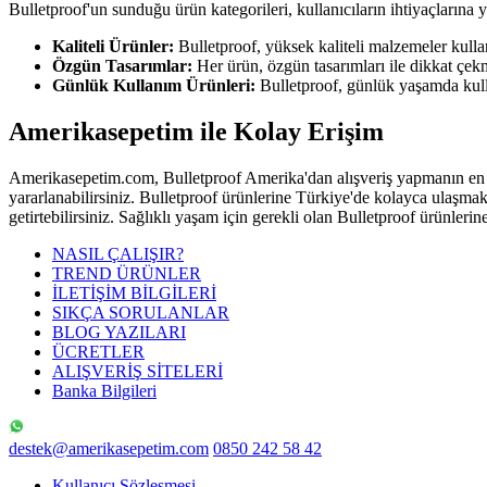
Bulletproof'un sunduğu ürün kategorileri, kullanıcıların ihtiyaçlarına y
Kaliteli Ürünler:
Bulletproof, yüksek kaliteli malzemeler kullana
Özgün Tasarımlar:
Her ürün, özgün tasarımları ile dikkat çekm
Günlük Kullanım Ürünleri:
Bulletproof, günlük yaşamda kullan
Amerikasepetim ile Kolay Erişim
Amerikasepetim.com, Bulletproof Amerika'dan alışveriş yapmanın en ko
yararlanabilirsiniz. Bulletproof ürünlerine Türkiye'de kolayca ulaşmak i
getirtebilirsiniz. Sağlıklı yaşam için gerekli olan Bulletproof ürünleri
NASIL ÇALIŞIR?
TREND ÜRÜNLER
İLETİŞİM BİLGİLERİ
SIKÇA SORULANLAR
BLOG YAZILARI
ÜCRETLER
ALIŞVERİŞ SİTELERİ
Banka Bilgileri
destek@amerikasepetim.com
0850 242 58 42
Kullanıcı Sözleşmesi