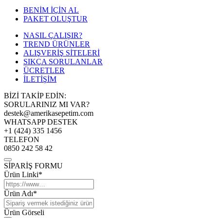
BENİM İÇİN AL
PAKET OLUŞTUR
NASIL ÇALIŞIR?
TREND ÜRÜNLER
ALIŞVERİŞ SİTELERİ
SIKÇA SORULANLAR
ÜCRETLER
İLETİŞİM
BİZİ TAKİP EDİN:
SORULARINIZ MI VAR?
destek@amerikasepetim.com
WHATSAPP DESTEK
+1 (424) 335 1456
TELEFON
0850 242 58 42
SİPARİŞ FORMU
Ürün Linki*
Ürün Adı*
Ürün Görseli