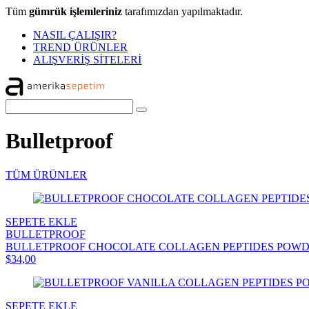
Tüm
gümrük işlemleriniz
tarafımızdan yapılmaktadır.
NASIL ÇALIŞIR?
TREND ÜRÜNLER
ALIŞVERİŞ SİTELERİ
Bulletproof
TÜM ÜRÜNLER
SEPETE EKLE
BULLETPROOF
BULLETPROOF CHOCOLATE COLLAGEN PEPTIDES POWDER 
$34,00
SEPETE EKLE