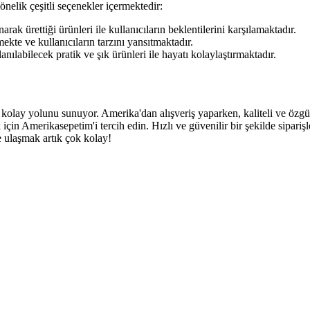
önelik çeşitli seçenekler içermektedir:
rak ürettiği ürünleri ile kullanıcıların beklentilerini karşılamaktadır.
ekte ve kullanıcıların tarzını yansıtmaktadır.
ılabilecek pratik ve şık ürünleri ile hayatı kolaylaştırmaktadır.
lay yolunu sunuyor. Amerika'dan alışveriş yaparken, kaliteli ve özgün 
çin Amerikasepetim'i tercih edin. Hızlı ve güvenilir bir şekilde siparişl
ne ulaşmak artık çok kolay!