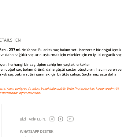
TAILS | EN
 Men - 237 ml
Ne Yapar: Bu erkek saç bakım seti, benzersiz bir doğal içerik
 daha sağlıklı saçlar oluşturmak için erkekler için en iyi iki organik saç
eyen, herhangi bir saç tipine sahip her yaştaki erkekler.
mamen doğal saç bakım ürünü, daha güçlü saçlar oluşturan, hacim veren ve
rkek saç bakım rutini sunmak için birlikte çalışır. Saçlarınız asla daha
ştır. Yazım yanlışı ya da anlam bozukluğu olabilir. Ürün fiyatına haricen kargo ve gümrük
 hattımızdan öğrenebilirsiniz.
BİZİ TAKİP EDİN:
WHATSAPP DESTEK