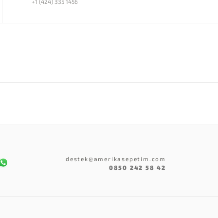
+1 (424) 335 1456
destek@amerikasepetim.com
0850 242 58 42