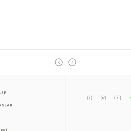
LER
LANLAR
LERI