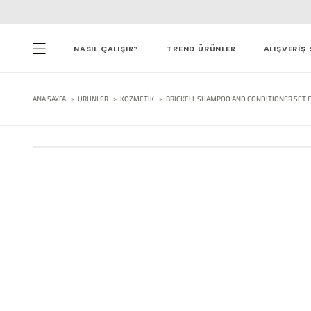
NASIL ÇALIŞIR?
TREND ÜRÜNLER
ALIŞVERİŞ 
ANA SAYFA
URUNLER
KOZMETIK
BRICKELL SHAMPOO AND CONDITIONER SET F