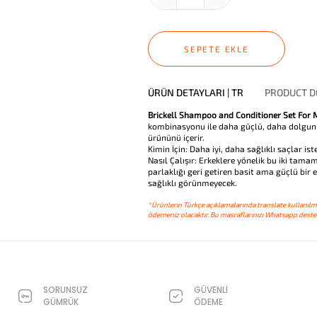
SEPETE EKLE
ÜRÜN DETAYLARI | TR
PRODUCT DE
Brickell Shampoo and Conditioner Set For
kombinasyonu ile daha güçlü, daha dolgun ve
ürününü içerir.
Kimin İçin: Daha iyi, daha sağlıklı saçlar ist
Nasıl Çalışır: Erkeklere yönelik bu iki ta
parlaklığı geri getiren basit ama güçlü bir e
sağlıklı görünmeyecek.
*Ürünlerin Türkçe açıklamalarında translate kullanılmı
ödemeniz olacaktır. Bu masraflarınızı Whatsapp destek
SORUNSUZ
GÜVENLİ
GÜMRÜK
ÖDEME