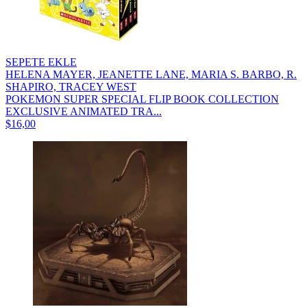
SEPETE EKLE
HELENA MAYER, JEANETTE LANE, MARIA S. BARBO, R.
SHAPIRO, TRACEY WEST
POKEMON SUPER SPECIAL FLIP BOOK COLLECTION
EXCLUSIVE ANIMATED TRA...
$16,00