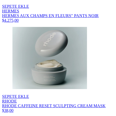
SEPETE EKLE
HERMES
HERMES AUX CHAMPS EN FLEURS" PANTS NOIR
$4.275,00
SEPETE EKLE
RHODE
RHODE CAFFEINE RESET SCULPTING CREAM MASK
$38,00