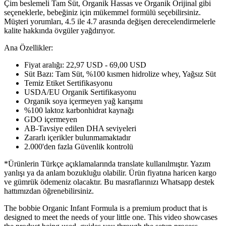
Çim beslemeli Tam Süt, Organik Hassas ve Organik Orijinal gibi
seçeneklerle, bebeğiniz için mükemmel formülü seçebilirsiniz.
Müşteri yorumları, 4.5 ile 4.7 arasında değişen derecelendirmelerle
kalite hakkında övgüler yağdırıyor.
Ana Özellikler:
Fiyat aralığı: 22,97 USD - 69,00 USD
Süt Bazı: Tam Süt, %100 kısmen hidrolize whey, Yağsız Süt
Temiz Etiket Sertifikasyonu
USDA/EU Organik Sertifikasyonu
Organik soya içermeyen yağ karışımı
%100 laktoz karbonhidrat kaynağı
GDO içermeyen
AB-Tavsiye edilen DHA seviyeleri
Zararlı içerikler bulunmamaktadır
2.000'den fazla Güvenlik kontrolü
*Ürünlerin Türkçe açıklamalarında translate kullanılmıştır. Yazım
yanlışı ya da anlam bozukluğu olabilir. Ürün fiyatına haricen kargo
ve gümrük ödemeniz olacaktır. Bu masraflarınızı Whatsapp destek
hattımızdan öğrenebilirsiniz.
The bobbie Organic Infant Formula is a premium product that is
designed to meet the needs of your little one. This video showcases