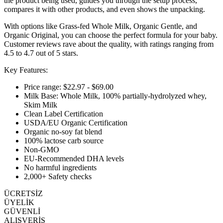
the product being used, guides you through the setup process,
compares it with other products, and even shows the unpacking.
With options like Grass-fed Whole Milk, Organic Gentle, and
Organic Original, you can choose the perfect formula for your baby.
Customer reviews rave about the quality, with ratings ranging from
4.5 to 4.7 out of 5 stars.
Key Features:
Price range: $22.97 - $69.00
Milk Base: Whole Milk, 100% partially-hydrolyzed whey,
Skim Milk
Clean Label Certification
USDA/EU Organic Certification
Organic no-soy fat blend
100% lactose carb source
Non-GMO
EU-Recommended DHA levels
No harmful ingredients
2,000+ Safety checks
ÜCRETSİZ
ÜYELİK
GÜVENLİ
ALIŞVERİŞ