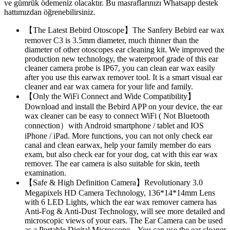
ve gümrük ödemeniz olacaktır. Bu masraflarınızı Whatsapp destek
hattımızdan öğrenebilirsiniz.
【The Latest Bebird Otoscope】The Sanfery Bebird ear wax
remover C3 is 3.5mm diameter, much thinner than the
diameter of other otoscopes ear cleaning kit. We improved the
production new technology, the waterproof grade of this ear
cleaner camera probe is IP67, you can clean ear wax easily
after you use this earwax remover tool. It is a smart visual ear
cleaner and ear wax camera for your life and family.
【Only the WiFi Connect and Wide Compatibility】
Download and install the Bebird APP on your device, the ear
wax cleaner can be easy to connect WiFi ( Not Bluetooth
connection）with Android smartphone / tablet and IOS
iPhone / iPad. More functions, you can not only check ear
canal and clean earwax, help your family member do ears
exam, but also check ear for your dog, cat with this ear wax
remover. The ear camera is also suitable for skin, teeth
examination.
【Safe & High Definition Camera】Revolutionary 3.0
Megapixels HD Camera Technology, 136*14*14mm Lens
with 6 LED Lights, which the ear wax remover camera has
Anti-Fog & Anti-Dust Technology, will see more detailed and
microscopic views of your ears. The Ear Camera can be used
as a Portable Digital Microscope, . You can use the ear cleaner