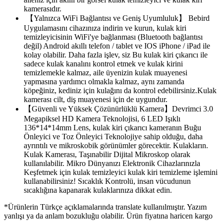
kamerasıdır.
【Yalnızca WiFi Bağlantısı ve Geniş Uyumluluk】 Bebird
Uygulamasını cihazınıza indirin ve kurun, kulak kiri
temizleyicisinin WiFi'ye bağlanması (Bluetooth bağlantısı
değil) Android akıllı telefon / tablet ve IOS iPhone / iPad ile
kolay olabilir. Daha fazla işlev, siz Bu kulak kiri çıkarıcı ile
sadece kulak kanalını kontrol etmek ve kulak kirini
temizlemekle kalmaz, aile üyenizin kulak muayenesi
yapmasına yardımcı olmakla kalmaz, aynı zamanda
köpeğiniz, kediniz için kulağını da kontrol edebilirsiniz.Kulak
kamerası cilt, diş muayenesi için de uygundur.
【Güvenli ve Yüksek Çözünürlüklü Kamera】Devrimci 3.0
Megapiksel HD Kamera Teknolojisi, 6 LED Işıklı
136*14*14mm Lens, kulak kiri çıkarıcı kameranın Buğu
Önleyici ve Toz Önleyici Teknolojiye sahip olduğu, daha
ayrıntılı ve mikroskobik görünümler görecektir. Kulakların.
Kulak Kamerası, Taşınabilir Dijital Mikroskop olarak
kullanılabilir. Mikro Dünyanızı Elektronik Cihazlarınızla
Keşfetmek için kulak temizleyici kulak kiri temizleme işlemini
kullanabilirsiniz! Sıcaklık Kontrolü, insan vücudunun
sıcaklığına kapanarak kulaklarınıza dikkat edin.
*Ürünlerin Türkçe açıklamalarında translate kullanılmıştır. Yazım
yanlışı ya da anlam bozukluğu olabilir. Ürün fiyatına haricen kargo