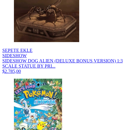
SEPETE EKLE
SIDESHOW
SIDESHOW DOG ALIEN (DELUXE BONUS VERSION) 1:3
SCALE STATUE BY PRI...
$2.785,00