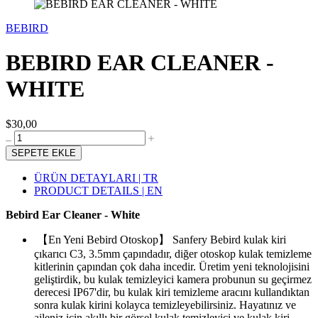
BEBIRD
BEBIRD EAR CLEANER -
WHITE
$30,00
SEPETE EKLE
ÜRÜN DETAYLARI | TR
PRODUCT DETAILS | EN
Bebird Ear Cleaner - White
【En Yeni Bebird Otoskop】 Sanfery Bebird kulak kiri
çıkarıcı C3, 3.5mm çapındadır, diğer otoskop kulak temizleme
kitlerinin çapından çok daha incedir. Üretim yeni teknolojisini
geliştirdik, bu kulak temizleyici kamera probunun su geçirmez
derecesi IP67'dir, bu kulak kiri temizleme aracını kullandıktan
sonra kulak kirini kolayca temizleyebilirsiniz. Hayatınız ve
aileniz için akıllı bir görsel kulak temizleyici ve kulak kiri