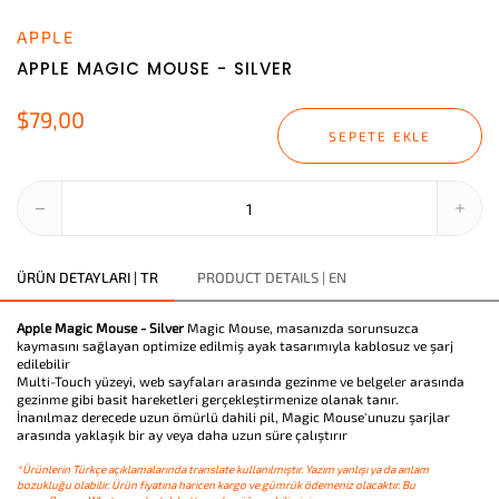
APPLE
APPLE MAGIC MOUSE - SILVER
$79,00
SEPETE EKLE
ÜRÜN DETAYLARI | TR
PRODUCT DETAILS | EN
Apple Magic Mouse - Silver
Magic Mouse, masanızda sorunsuzca
kaymasını sağlayan optimize edilmiş ayak tasarımıyla kablosuz ve şarj
edilebilir
Multi-Touch yüzeyi, web sayfaları arasında gezinme ve belgeler arasında
gezinme gibi basit hareketleri gerçekleştirmenize olanak tanır.
İnanılmaz derecede uzun ömürlü dahili pil, Magic Mouse'unuzu şarjlar
arasında yaklaşık bir ay veya daha uzun süre çalıştırır
*Ürünlerin Türkçe açıklamalarında translate kullanılmıştır. Yazım yanlışı ya da anlam
bozukluğu olabilir. Ürün fiyatına haricen kargo ve gümrük ödemeniz olacaktır. Bu