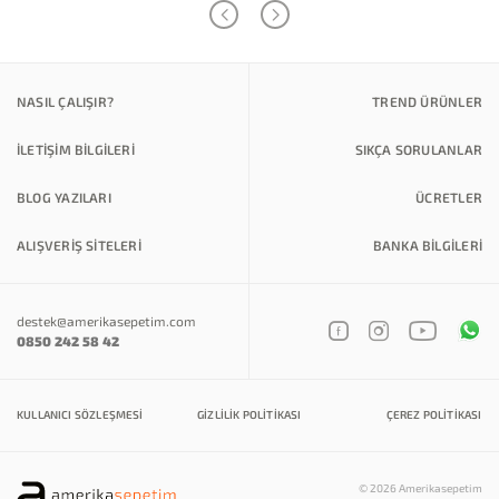
NASIL ÇALIŞIR?
TREND ÜRÜNLER
İLETİŞİM BİLGİLERİ
SIKÇA SORULANLAR
BLOG YAZILARI
ÜCRETLER
ALIŞVERİŞ SİTELERİ
BANKA BILGILERI
destek@amerikasepetim.com
0850 242 58 42
KULLANICI SÖZLEŞMESI
GIZLILIK POLITIKASI
ÇEREZ POLITIKASI
© 2026 Amerikasepetim