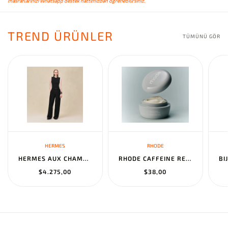
masraflarınızı Whatsapp destek hattımızdan öğrenebilirsiniz.
TREND ÜRÜNLER
TÜMÜNÜ GÖR
HERMES
RHODE
HERMES AUX CHAMPS EN FLEURS" PANTS NOIR
RHODE CAFFEINE RESET SCULPTING CREAM MASK
$4.275,00
$38,00