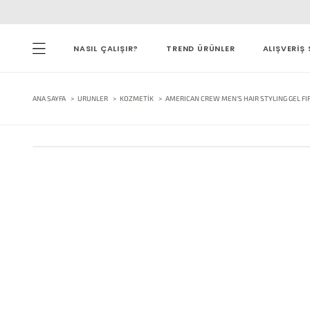
NASIL ÇALIŞIR?
TREND ÜRÜNLER
ALIŞVERİŞ 
ANA SAYFA
URUNLER
KOZMETIK
AMERICAN CREW MEN'S HAIR STYLING GEL FI