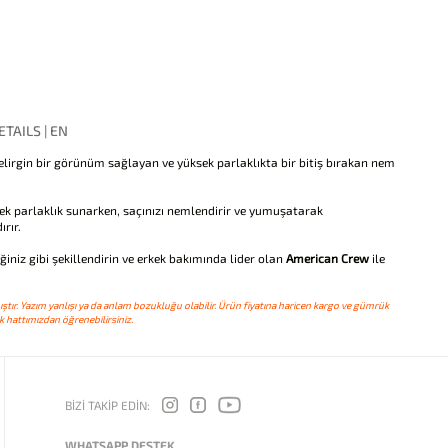
TAILS | EN
 belirgin bir görünüm sağlayan ve yüksek parlaklıkta bir bitiş bırakan nem
ek parlaklık sunarken, saçınızı nemlendirir ve yumuşatarak
rır.
iniz gibi şekillendirin ve erkek bakımında lider olan
American Crew
ile
ştır. Yazım yanlışı ya da anlam bozukluğu olabilir. Ürün fiyatına haricen kargo ve gümrük
 hattımızdan öğrenebilirsiniz.
BİZİ TAKİP EDİN:
WHATSAPP DESTEK