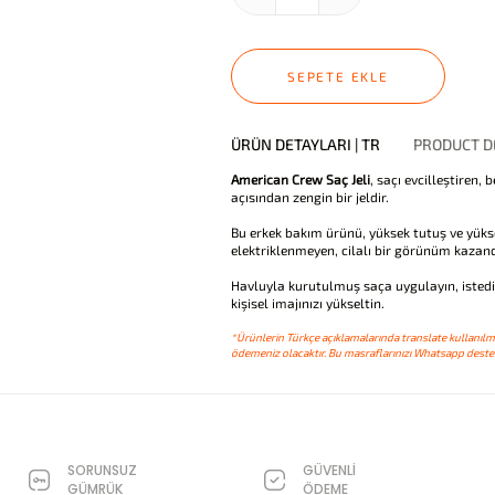
SEPETE EKLE
ÜRÜN DETAYLARI | TR
PRODUCT DE
American Crew Saç Jeli
, saçı evcilleştiren,
açısından zengin bir jeldir.
Bu erkek bakım ürünü, yüksek tutuş ve yüks
elektriklenmeyen, cilalı bir görünüm kazandı
Havluyla kurutulmuş saça uygulayın, istediğ
kişisel imajınızı yükseltin.
*Ürünlerin Türkçe açıklamalarında translate kullanılmı
ödemeniz olacaktır. Bu masraflarınızı Whatsapp destek
SORUNSUZ
GÜVENLİ
GÜMRÜK
ÖDEME