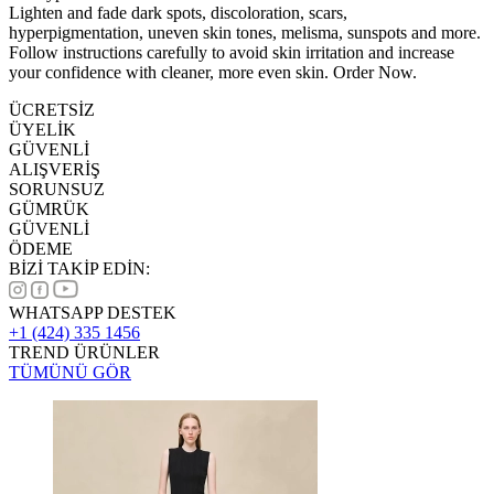
Lighten and fade dark spots, discoloration, scars,
hyperpigmentation, uneven skin tones, melisma, sunspots and more.
Follow instructions carefully to avoid skin irritation and increase
your confidence with cleaner, more even skin. Order Now.
ÜCRETSİZ
ÜYELİK
GÜVENLİ
ALIŞVERİŞ
SORUNSUZ
GÜMRÜK
GÜVENLİ
ÖDEME
BİZİ TAKİP EDİN:
WHATSAPP DESTEK
+1 (424) 335 1456
TREND ÜRÜNLER
TÜMÜNÜ GÖR