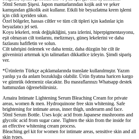
50ml Serum Şişesi. Japon mantarlarından kojik asit ve şeker
kamışından glikolik asit kullanır. Etkili bir beyazlatma krem işlemi
için cildi içeriden sıkın.
Özel bölgeler, hassas ciltler ve tüm cilt tipleri için kadınlar için
beyazlatıcı jel seti.
Koyu lekeleri, renk değişikliğini, yara izlerini, hiperpigmentasyonu,
eşit olmayan cilt tonlarını, melizmayı, güneş lekelerini ve daha
fazlasını hafifletin ve solun.
Cilt tahrişini önlemek ve daha temiz, daha düzgün bir cilt ile
güveninizi artırmak için talimatları dikkatlice izleyin. Şimdi sipariş
ver.
*Ürünlerin Türkçe açıklamalarında translate kullanılmıştır. Yazım
yanlışı ya da anlam bozukluğu olabilir. Ürün fiyatına haricen kargo
ve gümrük ödemeniz olacaktır. Bu masraflarınızı Whatsapp destek
hattımızdan öğrenebilirsiniz.
Amaira Intimate Lightening Serum Bleaching Cream for private
areas, women & men. Hydroquinone free skin whitening. Safe
brightening for intimate areas, inner thigh, underarm and face.
50ml Serum Bottle. Uses kojic acid from Japanese mushrooms and
glycolic acid from sugar cane. Tighten the skin from the inside for
an effective whitening cream process.
Bleaching gel kit for women for intimate areas, sensitive skin and all
skin types.