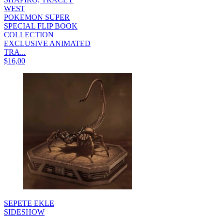
WEST
POKEMON SUPER
SPECIAL FLIP BOOK
COLLECTION
EXCLUSIVE ANIMATED
TRA...
$16,00
SEPETE EKLE
SIDESHOW