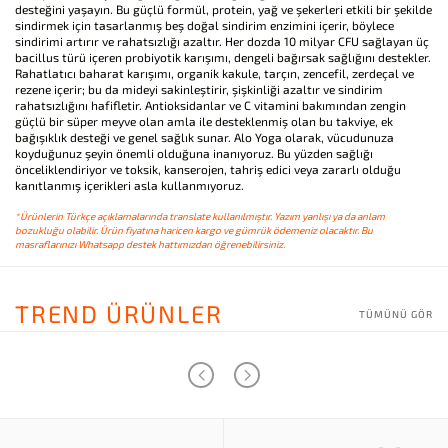
desteğini yaşayın. Bu güçlü formül, protein, yağ ve şekerleri etkili bir şekilde
sindirmek için tasarlanmış beş doğal sindirim enzimini içerir, böylece
sindirimi artırır ve rahatsızlığı azaltır. Her dozda 10 milyar CFU sağlayan üç
bacillus türü içeren probiyotik karışımı, dengeli bağırsak sağlığını destekler.
Rahatlatıcı baharat karışımı, organik kakule, tarçın, zencefil, zerdeçal ve
rezene içerir; bu da mideyi sakinleştirir, şişkinliği azaltır ve sindirim
rahatsızlığını hafifletir. Antioksidanlar ve C vitamini bakımından zengin
güçlü bir süper meyve olan amla ile desteklenmiş olan bu takviye, ek
bağışıklık desteği ve genel sağlık sunar. Alo Yoga olarak, vücudunuza
koyduğunuz şeyin önemli olduğuna inanıyoruz. Bu yüzden sağlığı
önceliklendiriyor ve toksik, kanserojen, tahriş edici veya zararlı olduğu
kanıtlanmış içerikleri asla kullanmıyoruz.
*Ürünlerin Türkçe açıklamalarında translate kullanılmıştır. Yazım yanlışı ya da anlam
bozukluğu olabilir. Ürün fiyatına haricen kargo ve gümrük ödemeniz olacaktır. Bu
masraflarınızı Whatsapp destek hattımızdan öğrenebilirsiniz.
TREND ÜRÜNLER
TÜMÜNÜ GÖR