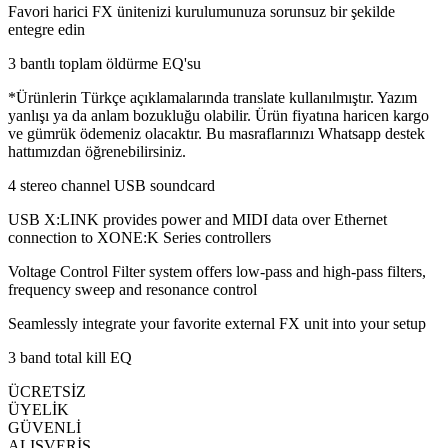
Favori harici FX ünitenizi kurulumunuza sorunsuz bir şekilde
entegre edin
3 bantlı toplam öldürme EQ'su
*Ürünlerin Türkçe açıklamalarında translate kullanılmıştır. Yazım
yanlışı ya da anlam bozukluğu olabilir. Ürün fiyatına haricen kargo
ve gümrük ödemeniz olacaktır. Bu masraflarınızı Whatsapp destek
hattımızdan öğrenebilirsiniz.
4 stereo channel USB soundcard
USB X:LINK provides power and MIDI data over Ethernet
connection to XONE:K Series controllers
Voltage Control Filter system offers low-pass and high-pass filters,
frequency sweep and resonance control
Seamlessly integrate your favorite external FX unit into your setup
3 band total kill EQ
ÜCRETSİZ
ÜYELİK
GÜVENLİ
ALIŞVERİŞ