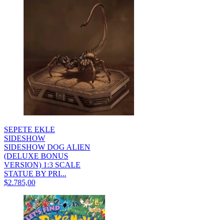
SEPETE EKLE
SIDESHOW
SIDESHOW DOG ALIEN
(DELUXE BONUS
VERSION) 1:3 SCALE
STATUE BY PRI...
$2.785,00