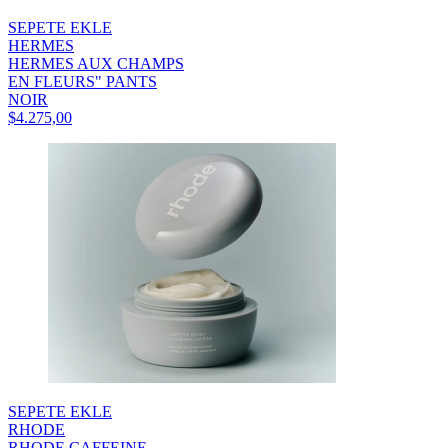
SEPETE EKLE
HERMES
HERMES AUX CHAMPS
EN FLEURS" PANTS
NOIR
$4.275,00
SEPETE EKLE
RHODE
RHODE CAFFEINE