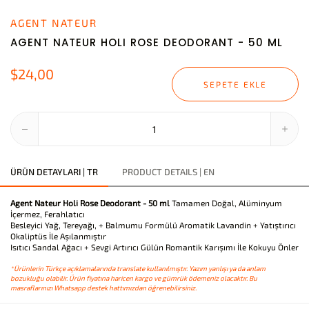
AGENT NATEUR
AGENT NATEUR HOLI ROSE DEODORANT - 50 ML
$24,00
SEPETE EKLE
ÜRÜN DETAYLARI | TR
PRODUCT DETAILS | EN
Agent Nateur Holi Rose Deodorant - 50 ml
Tamamen Doğal, Alüminyum
İçermez, Ferahlatıcı
Besleyici Yağ, Tereyağı, + Balmumu Formülü Aromatik Lavandin + Yatıştırıcı
Okaliptüs İle Aşılanmıştır
Isıtıcı Sandal Ağacı + Sevgi Artırıcı Gülün Romantik Karışımı İle Kokuyu Önler
*Ürünlerin Türkçe açıklamalarında translate kullanılmıştır. Yazım yanlışı ya da anlam
bozukluğu olabilir. Ürün fiyatına haricen kargo ve gümrük ödemeniz olacaktır. Bu
masraflarınızı Whatsapp destek hattımızdan öğrenebilirsiniz.