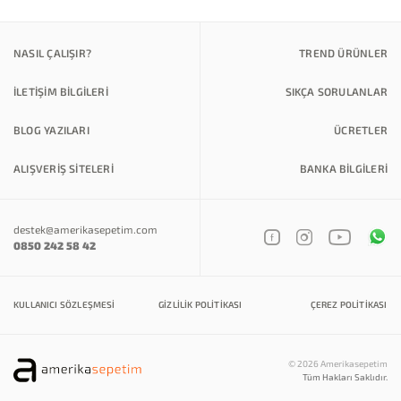
NASIL ÇALIŞIR?
TREND ÜRÜNLER
İLETİŞİM BİLGİLERİ
SIKÇA SORULANLAR
BLOG YAZILARI
ÜCRETLER
ALIŞVERİŞ SİTELERİ
BANKA BILGILERI
destek@amerikasepetim.com
0850 242 58 42
KULLANICI SÖZLEŞMESI
GIZLILIK POLITIKASI
ÇEREZ POLITIKASI
© 2026 Amerikasepetim
Tüm Hakları Saklıdır.