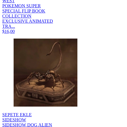
WEST
POKEMON SUPER
SPECIAL FLIP BOOK
COLLECTION
EXCLUSIVE ANIMATED
TRA...
$16,00
SEPETE EKLE
SIDESHOW
SIDESHOW DOG ALIEN