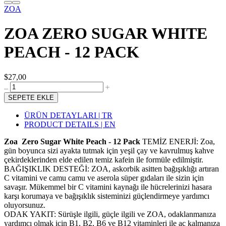
ZOA
ZOA ZERO SUGAR WHITE
PEACH - 12 PACK
$27,00
SEPETE EKLE
ÜRÜN DETAYLARI | TR
PRODUCT DETAILS | EN
Zoa Zero Sugar White Peach - 12 Pack
TEMİZ ENERJİ: Zoa,
gün boyunca sizi ayakta tutmak için yeşil çay ve kavrulmuş kahve
çekirdeklerinden elde edilen temiz kafein ile formüle edilmiştir.
BAĞIŞIKLIK DESTEĞİ: ZOA, askorbik asitten bağışıklığı artıran
C vitamini ve camu camu ve aserola süper gıdaları ile sizin için
savaşır. Mükemmel bir C vitamini kaynağı ile hücrelerinizi hasara
karşı korumaya ve bağışıklık sisteminizi güçlendirmeye yardımcı
oluyorsunuz.
ODAK YAKIT: Sürüşle ilgili, güçle ilgili ve ZOA, odaklanmanıza
yardımcı olmak için B1, B2, B6 ve B12 vitaminleri ile aç kalmanıza