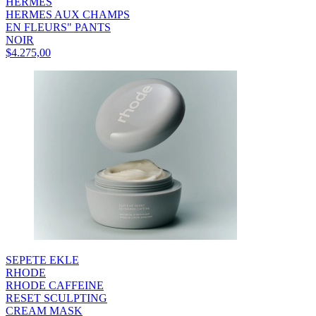
HERMES
HERMES AUX CHAMPS
EN FLEURS" PANTS
NOIR
$4.275,00
SEPETE EKLE
RHODE
RHODE CAFFEINE
RESET SCULPTING
CREAM MASK