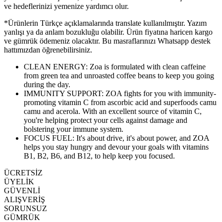
ve hedeflerinizi yemenize yardımcı olur.
*Ürünlerin Türkçe açıklamalarında translate kullanılmıştır. Yazım
yanlışı ya da anlam bozukluğu olabilir. Ürün fiyatına haricen kargo
ve gümrük ödemeniz olacaktır. Bu masraflarınızı Whatsapp destek
hattımızdan öğrenebilirsiniz.
CLEAN ENERGY: Zoa is formulated with clean caffeine
from green tea and unroasted coffee beans to keep you going
during the day.
IMMUNITY SUPPORT: ZOA fights for you with immunity-
promoting vitamin C from ascorbic acid and superfoods camu
camu and acerola. With an excellent source of vitamin C,
you're helping protect your cells against damage and
bolstering your immune system.
FOCUS FUEL: It's about drive, it's about power, and ZOA
helps you stay hungry and devour your goals with vitamins
B1, B2, B6, and B12, to help keep you focused.
ÜCRETSİZ
ÜYELİK
GÜVENLİ
ALIŞVERİŞ
SORUNSUZ
GÜMRÜK