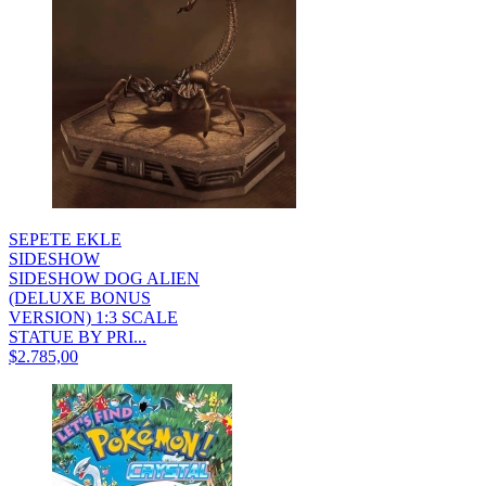
SEPETE EKLE
SIDESHOW
SIDESHOW DOG ALIEN
(DELUXE BONUS
VERSION) 1:3 SCALE
STATUE BY PRI...
$2.785,00