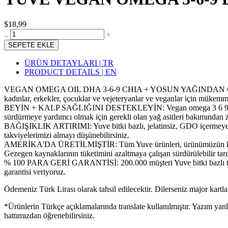
$18,99
SEPETE EKLE
ÜRÜN DETAYLARI | TR
PRODUCT DETAILS | EN
VEGAN OMEGA OIL DHA 3-6-9 CHIA + YOSUN YAĞINDAN GELİR: Balık g
kadınlar, erkekler, çocuklar ve vejeteryanlar ve veganlar için mükemm
BEYİN + KALP SAĞLIĞINI DESTEKLEYİN: Vegan omega 3 6 9 + DHA sakı
sürdürmeye yardımcı olmak için gerekli olan yağ asitleri bakımından z
BAĞIŞIKLIK ARTIRIMI: Yuve bitki bazlı, jelatinsiz, GDO içermeyen o
takviyelerimizi almayı düşünebilirsiniz.
AMERİKA'DA ÜRETİLMİŞTİR: Tüm Yuve ürünleri, ürünümüzün kalitesini
Gezegen kaynaklarının tüketimini azaltmaya çalışan sürdürülebilir tar
% 100 PARA GERİ GARANTİSİ: 200.000 müşteri Yuve bitki bazlı takviye
garantisi veriyoruz.
Ödemeniz Türk Lirası olarak tahsil edilecektir. Dilerseniz major kartlar
*Ürünlerin Türkçe açıklamalarında translate kullanılmıştır. Yazım yan
hattımızdan öğrenebilirsiniz.