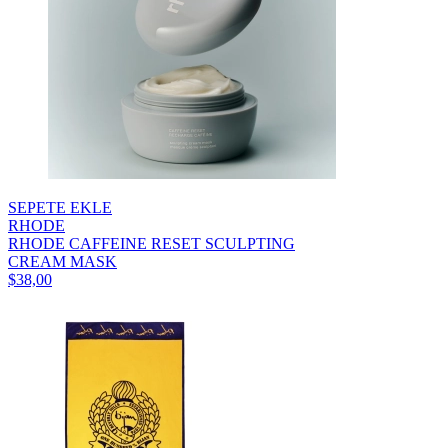
SEPETE EKLE
RHODE
RHODE CAFFEINE RESET SCULPTING
CREAM MASK
$38,00