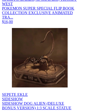
WEST
POKEMON SUPER SPECIAL FLIP BOOK
COLLECTION EXCLUSIVE ANIMATED
TRA...
$16,00
SEPETE EKLE
SIDESHOW
SIDESHOW DOG ALIEN (DELUXE
BONUS VERSION) 1:3 SCALE STATUE