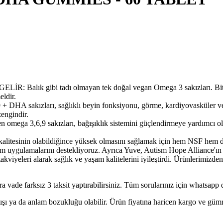
ibi tadı olmayan tek doğal vegan Omega 3 sakızları. Bitki bazlı 
eldir.
zları, sağlıklı beyin fonksiyonu, görme, kardiyovasküler ve bağış
engindir.
mega 3,6,9 sakızları, bağışıklık sistemini güçlendirmeye yardımcı ol
n olabildiğince yüksek olmasını sağlamak için hem NSF hem de GMP s
ım uygulamalarını destekliyoruz. Ayrıca Yuve, Autism Hope Alliance'ın 
leri alarak sağlık ve yaşam kalitelerini iyileştirdi. Ürünlerimizden
a vade farksız 3 taksit yaptırabilirsiniz. Tüm sorularınız için whatsapp d
lışı ya da anlam bozukluğu olabilir. Ürün fiyatına haricen kargo ve gü