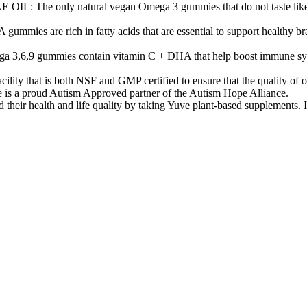
ly natural vegan Omega 3 gummies that do not taste like fish. 
 rich in fatty acids that are essential to support healthy brain f
,9 gummies contain vitamin C + DHA that help boost immune system. 
ity that is both NSF and GMP certified to ensure that the quality of ou
uve is a proud Autism Approved partner of the Autism Hope Alliance.
h and life quality by taking Yuve plant-based supplements. If you 