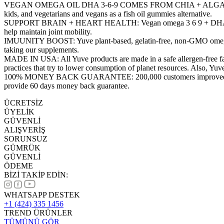
VEGAN OMEGA OIL DHA 3-6-9 COMES FROM CHIA + ALGAE OIL: The on
kids, and vegetarians and vegans as a fish oil gummies alternative.
SUPPORT BRAIN + HEART HEALTH: Vegan omega 3 6 9 + DHA gummies are
help maintain joint mobility.
IMUUNITY BOOST: Yuve plant-based, gelatin-free, non-GMO omega 3,6
taking our supplements.
MADE IN USA: All Yuve products are made in a safe allergen-free facil
practices that try to lower consumption of planet resources. Also, Y
100% MONEY BACK GUARANTEE: 200,000 customers improved their healt
provide 60 days money back guarantee.
ÜCRETSİZ
ÜYELİK
GÜVENLİ
ALIŞVERİŞ
SORUNSUZ
GÜMRÜK
GÜVENLİ
ÖDEME
BİZİ TAKİP EDİN:
WHATSAPP DESTEK
+1 (424) 335 1456
TREND ÜRÜNLER
TÜMÜNÜ GÖR