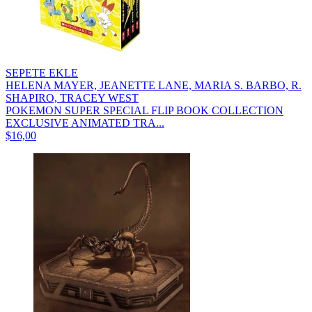
SEPETE EKLE
HELENA MAYER, JEANETTE LANE, MARIA S. BARBO, R.
SHAPIRO, TRACEY WEST
POKEMON SUPER SPECIAL FLIP BOOK COLLECTION
EXCLUSIVE ANIMATED TRA...
$16,00