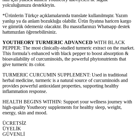
yolculuğunuzu destekleyin.
*Ürünlerin Türkçe açıklamalarında translate kullanılmıştır. Yazım
yanlışı ya da anlam bozukluğu olabilir. Ürün fiyatına haricen kargo
ve gümrük ödemeniz olacaktır. Bu masraflarınızı Whatsapp destek
hattımızdan öğrenebilirsiniz.
YOUTHEORY TURMERIC ADVANCED
WITH BLACK
PEPPER: The most clinically-studied turmeric extract on the market.
This formula’s enhanced with black pepper to boost absorption &
bioavailability of curcuminoids, the powerful phytonutrients that
give turmeric its color.
TURMERIC CURCUMIN SUPPLEMENT: Used in traditional
herbal medicine, turmeric is a natural source of curcuminoids and
provides powerful antioxidant properties, supporting healthy
inflammation response.
HEALTH BEGINS WITHIN: Support your wellness journey with
high-quality Youtheory supplements for healthy sleep, weight,
energy, skin and mood.
ÜCRETSİZ
ÜYELİK
GÜVENLİ