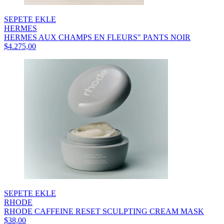
SEPETE EKLE
HERMES
HERMES AUX CHAMPS EN FLEURS" PANTS NOIR
$4.275,00
SEPETE EKLE
RHODE
RHODE CAFFEINE RESET SCULPTING CREAM MASK
$38,00