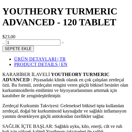
YOUTHEORY TURMERIC
ADVANCED - 120 TABLET
$23,00
SEPETE EKLE
ÜRÜN DETAYLARI | TR
PRODUCT DETAILS | EN
KARABİBER İLAVELİ
YOUTHEORY TURMERIC
ADVANCED
: Piyasadaki klinik olarak en çok çalışılan zerdeçal
özü. Bu formül, zerdeçalın rengini veren güçlü bitkisel besinler olan
kurkuminoidlerin emilimini ve biyoyararlanımını artırmak için
karabiber ile zenginleştirilmiştir.
Zerdeçal Kurkumin Takviyesi: Geleneksel bitkisel tıpta kullanılan
zerdeçal, doğal bir kurkuminoid kaynağıdır ve sağlıklı inflamasyon
yanıtını destekleyen güçlü antioksidan özellikler sağlar.
SAĞLIK İÇTE BAŞLAR: Sağlıklı uyku, kilo, enerji, cilt ve ruh
hali için yüksek kaliteli Youtheory takviyeleri ile sağlık