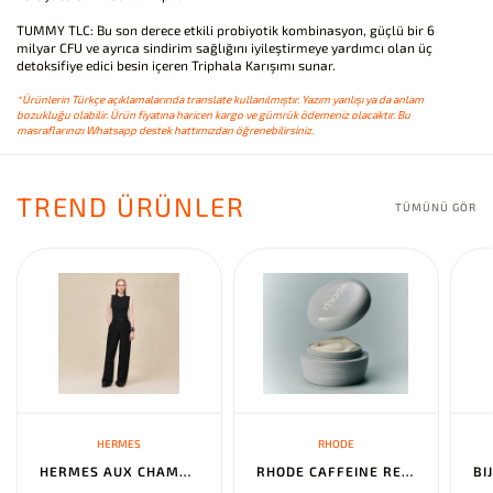
TUMMY TLC: Bu son derece etkili probiyotik kombinasyon, güçlü bir 6
milyar CFU ve ayrıca sindirim sağlığını iyileştirmeye yardımcı olan üç
detoksifiye edici besin içeren Triphala Karışımı sunar.
*Ürünlerin Türkçe açıklamalarında translate kullanılmıştır. Yazım yanlışı ya da anlam
bozukluğu olabilir. Ürün fiyatına haricen kargo ve gümrük ödemeniz olacaktır. Bu
masraflarınızı Whatsapp destek hattımızdan öğrenebilirsiniz.
TREND ÜRÜNLER
TÜMÜNÜ GÖR
HERMES
RHODE
HERMES AUX CHAMPS EN FLEURS" PANTS NOIR
RHODE CAFFEINE RESET SCULPTING CREAM MASK