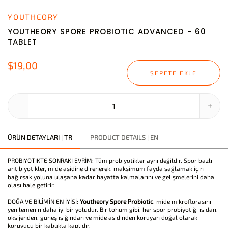
YOUTHEORY
YOUTHEORY SPORE PROBIOTIC ADVANCED - 60
TABLET
$19,00
SEPETE EKLE
ÜRÜN DETAYLARI | TR
PRODUCT DETAILS | EN
PROBİYOTİKTE SONRAKİ EVRİM: Tüm probiyotikler aynı değildir. Spor bazlı
antibiyotikler, mide asidine direnerek, maksimum fayda sağlamak için
bağırsak yoluna ulaşana kadar hayatta kalmalarını ve gelişmelerini daha
olası hale getirir.
DOĞA VE BİLİMİN EN İYİSİ:
Youtheory Spore Probiotic
, mide mikroflorasını
yenilemenin daha iyi bir yoludur. Bir tohum gibi, her spor probiyotiği ısıdan,
oksijenden, güneş ışığından ve mide asidinden koruyan doğal olarak
koruyucu bir kabukla kaplıdır.