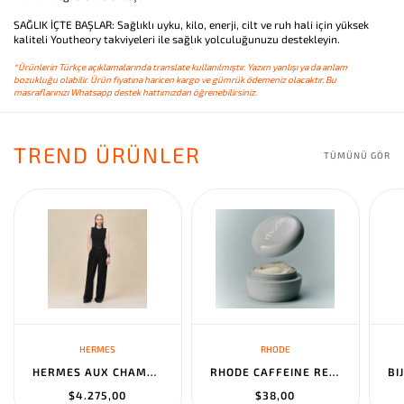
SAĞLIK İÇTE BAŞLAR: Sağlıklı uyku, kilo, enerji, cilt ve ruh hali için yüksek
kaliteli Youtheory takviyeleri ile sağlık yolculuğunuzu destekleyin.
*Ürünlerin Türkçe açıklamalarında translate kullanılmıştır. Yazım yanlışı ya da anlam
bozukluğu olabilir. Ürün fiyatına haricen kargo ve gümrük ödemeniz olacaktır. Bu
masraflarınızı Whatsapp destek hattımızdan öğrenebilirsiniz.
TREND ÜRÜNLER
TÜMÜNÜ GÖR
HERMES
RHODE
HERMES AUX CHAMPS EN FLEURS" PANTS NOIR
RHODE CAFFEINE RESET SCULPTING CREAM MASK
$4.275,00
$38,00