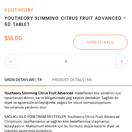
YOUTHEORY
YOUTHEORY SLIMMING CITRUS FRUIT ADVANCED -
60 TABLET
$16,00
SEPETE EKLE
ÜRÜN DETAYLARI | TR
PRODUCT DETAILS | EN
Youtheory Slimming Citrus Fruit Advanced
: Hedeflenen kilo yönetimi için
tasarlanan ekimiz, karın bölgesindeki yağ kaybını destekler. Sağlıklı bir
diyet ve egzersizle birleştiğinde, yağsız bir vücut kompozisyonunu
korumanıza yardımcı olur.
SAĞLIKLI KİLO YÖNETİMİNİ DESTEKLER: Youtheory Citrus Fruit Advanced
Chromium, zayıflamanızı ve sağlıklı kilo hedeflerinize ulaşmanızı
kolaylaştırır. Maksimum etkinlik için bu formülü düşük kalorili diyet ve
mantıklı egzersizle birleştirin.