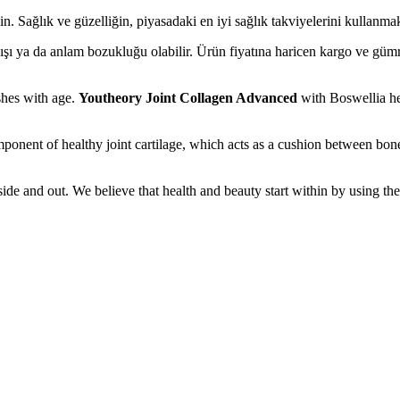
lık ve güzelliğin, piyasadaki en iyi sağlık takviyelerini kullanmakl
lışı ya da anlam bozukluğu olabilir. Ürün fiyatına haricen kargo ve gü
s with age.
Youtheory Joint Collagen Advanced
with Boswellia hel
healthy joint cartilage, which acts as a cushion between bones. O
. We believe that health and beauty start within by using the be