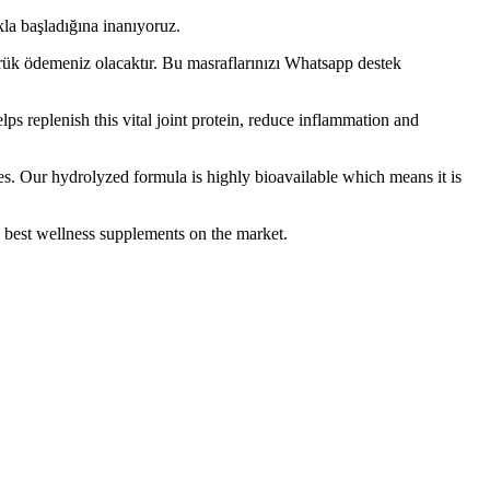
a başladığına inanıyoruz.
mrük ödemeniz olacaktır. Bu masraflarınızı Whatsapp destek
ps replenish this vital joint protein, reduce inflammation and
ur hydrolyzed formula is highly bioavailable which means it is
st wellness supplements on the market.