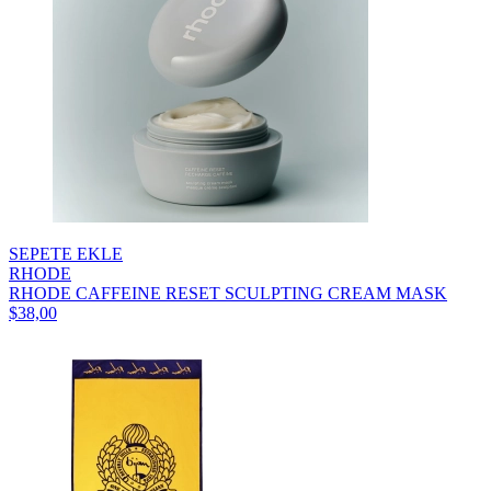
SEPETE EKLE
RHODE
RHODE CAFFEINE RESET SCULPTING CREAM MASK
$38,00