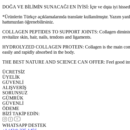
DOĞA VE BİLİMİN SUNACAĞI EN İYİSİ: İçte ve dışta iyi hissedin. Sağ
*Ürünlerin Türkçe açıklamalarında translate kullanılmıştır. Yazım yan
hattımızdan öğrenebilirsiniz.
COLLAGEN PEPTIDES TO SUPPORT JOINTS: Collagen diminishe
revitalize skin, hair, nails, tendons and ligaments.
HYDROLYZED COLLAGEN PROTEIN: Collagen is the main component of 
easily and rapidly absorbed in the body.
THE BEST NATURE AND SCIENCE CAN OFFER: Feel good inside and out
ÜCRETSİZ
ÜYELİK
GÜVENLİ
ALIŞVERİŞ
SORUNSUZ
GÜMRÜK
GÜVENLİ
ÖDEME
BİZİ TAKİP EDİN:
WHATSAPP DESTEK