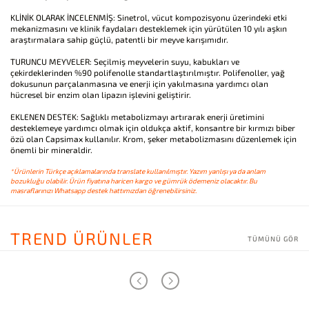
KLİNİK OLARAK İNCELENMİŞ: Sinetrol, vücut kompozisyonu üzerindeki etki
mekanizmasını ve klinik faydaları desteklemek için yürütülen 10 yılı aşkın
araştırmalara sahip güçlü, patentli bir meyve karışımıdır.
TURUNCU MEYVELER: Seçilmiş meyvelerin suyu, kabukları ve
çekirdeklerinden %90 polifenolle standartlaştırılmıştır. Polifenoller, yağ
dokusunun parçalanmasına ve enerji için yakılmasına yardımcı olan
hücresel bir enzim olan lipazın işlevini geliştirir.
EKLENEN DESTEK: Sağlıklı metabolizmayı artırarak enerji üretimini
desteklemeye yardımcı olmak için oldukça aktif, konsantre bir kırmızı biber
özü olan Capsimax kullanılır. Krom, şeker metabolizmasını düzenlemek için
önemli bir mineraldir.
*Ürünlerin Türkçe açıklamalarında translate kullanılmıştır. Yazım yanlışı ya da anlam
bozukluğu olabilir. Ürün fiyatına haricen kargo ve gümrük ödemeniz olacaktır. Bu
masraflarınızı Whatsapp destek hattımızdan öğrenebilirsiniz.
TREND ÜRÜNLER
TÜMÜNÜ GÖR