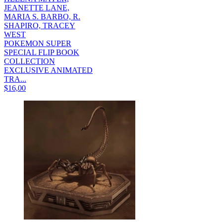
JEANETTE LANE,
MARIA S. BARBO, R.
SHAPIRO, TRACEY
WEST
POKEMON SUPER
SPECIAL FLIP BOOK
COLLECTION
EXCLUSIVE ANIMATED
TRA...
$16,00