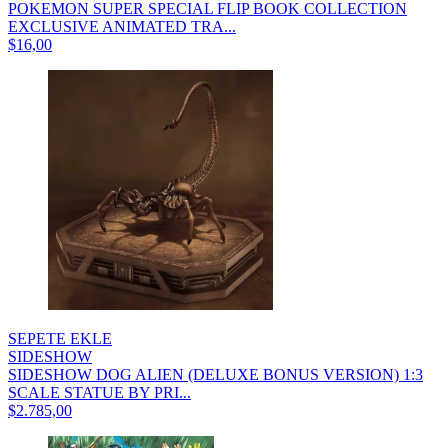
POKEMON SUPER SPECIAL FLIP BOOK COLLECTION
EXCLUSIVE ANIMATED TRA...
$16,00
SEPETE EKLE
SIDESHOW
SIDESHOW DOG ALIEN (DELUXE BONUS VERSION) 1:3
SCALE STATUE BY PRI...
$2.785,00