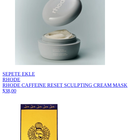
SEPETE EKLE
RHODE
RHODE CAFFEINE RESET SCULPTING CREAM MASK
$38,00