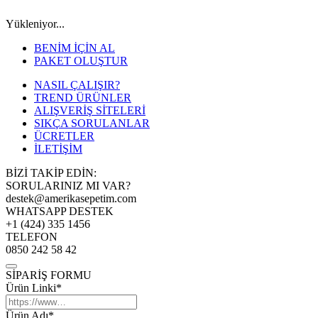
Yükleniyor...
BENİM İÇİN AL
PAKET OLUŞTUR
NASIL ÇALIŞIR?
TREND ÜRÜNLER
ALIŞVERİŞ SİTELERİ
SIKÇA SORULANLAR
ÜCRETLER
İLETİŞİM
BİZİ TAKİP EDİN:
SORULARINIZ MI VAR?
destek@amerikasepetim.com
WHATSAPP DESTEK
+1 (424) 335 1456
TELEFON
0850 242 58 42
SİPARİŞ FORMU
Ürün Linki*
Ürün Adı*