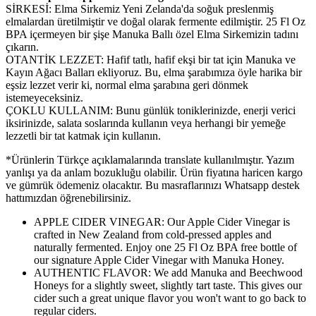
SİRKESİ: Elma Sirkemiz Yeni Zelanda'da soğuk preslenmiş
elmalardan üretilmiştir ve doğal olarak fermente edilmiştir. 25 Fl Oz
BPA içermeyen bir şişe Manuka Ballı özel Elma Sirkemizin tadını
çıkarın.
OTANTİK LEZZET: Hafif tatlı, hafif ekşi bir tat için Manuka ve
Kayın Ağacı Balları ekliyoruz. Bu, elma şarabımıza öyle harika bir
eşsiz lezzet verir ki, normal elma şarabına geri dönmek
istemeyeceksiniz.
ÇOKLU KULLANIM: Bunu günlük toniklerinizde, enerji verici
iksirinizde, salata soslarında kullanın veya herhangi bir yemeğe
lezzetli bir tat katmak için kullanın.
*Ürünlerin Türkçe açıklamalarında translate kullanılmıştır. Yazım
yanlışı ya da anlam bozukluğu olabilir. Ürün fiyatına haricen kargo
ve gümrük ödemeniz olacaktır. Bu masraflarınızı Whatsapp destek
hattımızdan öğrenebilirsiniz.
APPLE CIDER VINEGAR: Our Apple Cider Vinegar is
crafted in New Zealand from cold-pressed apples and
naturally fermented. Enjoy one 25 Fl Oz BPA free bottle of
our signature Apple Cider Vinegar with Manuka Honey.
AUTHENTIC FLAVOR: We add Manuka and Beechwood
Honeys for a slightly sweet, slightly tart taste. This gives our
cider such a great unique flavor you won't want to go back to
regular ciders.