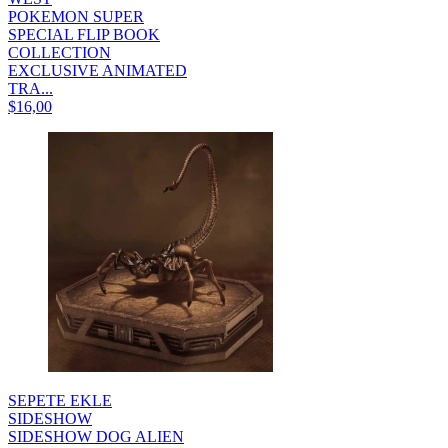
POKEMON SUPER
SPECIAL FLIP BOOK
COLLECTION
EXCLUSIVE ANIMATED
TRA...
$16,00
SEPETE EKLE
SIDESHOW
SIDESHOW DOG ALIEN