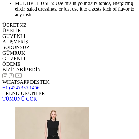
MULTIPLE USES: Use this in your daily tonics, energizing
elixir, salad dressings, or just use it to a zesty kick of flavor to
any dish.
ÜCRETSİZ
ÜYELİK
GÜVENLİ
ALIŞVERİŞ
SORUNSUZ
GÜMRÜK
GÜVENLİ
ÖDEME
BİZİ TAKİP EDİN:
WHATSAPP DESTEK
+1 (424) 335 1456
TREND ÜRÜNLER
TÜMÜNÜ GÖR