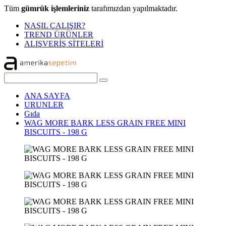
Tüm
gümrük işlemleriniz
tarafımızdan yapılmaktadır.
NASIL ÇALIŞIR?
TREND ÜRÜNLER
ALIŞVERİŞ SİTELERİ
ANA SAYFA
URUNLER
Gıda
WAG MORE BARK LESS GRAIN FREE MINI
BISCUITS - 198 G