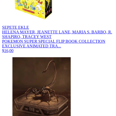
SEPETE EKLE
HELENA MAYER, JEANETTE LANE, MARIA S. BARBO, R.
SHAPIRO, TRACEY WEST
POKEMON SUPER SPECIAL FLIP BOOK COLLECTION
EXCLUSIVE ANIMATED TRA...
$16,00