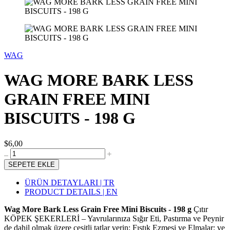
WAG
WAG MORE BARK LESS
GRAIN FREE MINI
BISCUITS - 198 G
$6,00
SEPETE EKLE
ÜRÜN DETAYLARI | TR
PRODUCT DETAILS | EN
Wag More Bark Less Grain Free Mini Biscuits - 198 g
Çıtır
KÖPEK ŞEKERLERİ – Yavrularınıza Sığır Eti, Pastırma ve Peynir
de dahil olmak üzere çeşitli tatlar verin; Fıstık Ezmesi ve Elmalar; ve