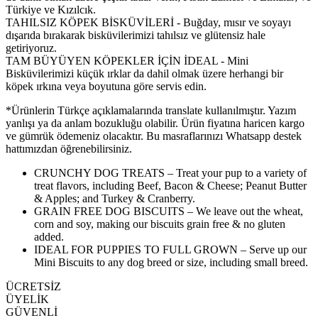
Türkiye ve Kızılcık.
TAHILSIZ KÖPEK BİSKÜVİLERİ - Buğday, mısır ve soyayı
dışarıda bırakarak bisküvilerimizi tahılsız ve glütensiz hale
getiriyoruz.
TAM BÜYÜYEN KÖPEKLER İÇİN İDEAL - Mini
Bisküvilerimizi küçük ırklar da dahil olmak üzere herhangi bir
köpek ırkına veya boyutuna göre servis edin.
*Ürünlerin Türkçe açıklamalarında translate kullanılmıştır. Yazım
yanlışı ya da anlam bozukluğu olabilir. Ürün fiyatına haricen kargo
ve gümrük ödemeniz olacaktır. Bu masraflarınızı Whatsapp destek
hattımızdan öğrenebilirsiniz.
CRUNCHY DOG TREATS – Treat your pup to a variety of
treat flavors, including Beef, Bacon & Cheese; Peanut Butter
& Apples; and Turkey & Cranberry.
GRAIN FREE DOG BISCUITS – We leave out the wheat,
corn and soy, making our biscuits grain free & no gluten
added.
IDEAL FOR PUPPIES TO FULL GROWN – Serve up our
Mini Biscuits to any dog breed or size, including small breed.
ÜCRETSİZ
ÜYELİK
GÜVENLİ