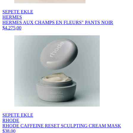
SEPETE EKLE
HERMES
HERMES AUX CHAMPS EN FLEURS" PANTS NOIR
$4.275,00
SEPETE EKLE
RHODE
RHODE CAFFEINE RESET SCULPTING CREAM MASK
$38,00