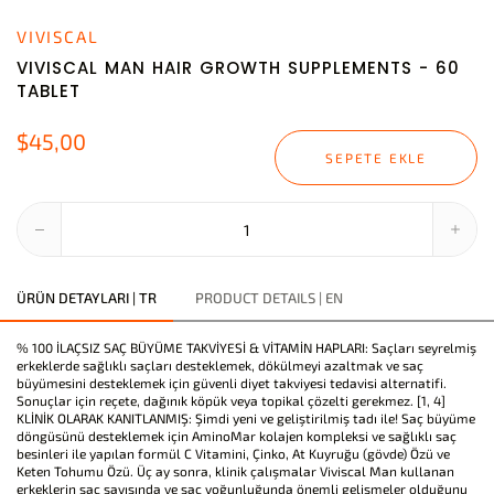
VIVISCAL
VIVISCAL MAN HAIR GROWTH SUPPLEMENTS - 60
TABLET
$45,00
SEPETE EKLE
ÜRÜN DETAYLARI | TR
PRODUCT DETAILS | EN
% 100 İLAÇSIZ SAÇ BÜYÜME TAKVİYESİ & VİTAMİN HAPLARI: Saçları seyrelmiş
erkeklerde sağlıklı saçları desteklemek, dökülmeyi azaltmak ve saç
büyümesini desteklemek için güvenli diyet takviyesi tedavisi alternatifi.
Sonuçlar için reçete, dağınık köpük veya topikal çözelti gerekmez. [1, 4]
KLİNİK OLARAK KANITLANMIŞ: Şimdi yeni ve geliştirilmiş tadı ile! Saç büyüme
döngüsünü desteklemek için AminoMar kolajen kompleksi ve sağlıklı saç
besinleri ile yapılan formül C Vitamini, Çinko, At Kuyruğu (gövde) Özü ve
Keten Tohumu Özü. Üç ay sonra, klinik çalışmalar Viviscal Man kullanan
erkeklerin saç sayısında ve saç yoğunluğunda önemli gelişmeler olduğunu