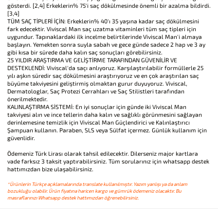
gösterdi. [2,4] Erkeklerin% 75'i saç dökülmesinde önemli bir azalma bildirdi.
[3,4]
TÜM SAÇ TİPLERİ İÇİN: Erkeklerin% 40'ı 35 yaşına kadar saç dökülmesini
fark edecektir. Viviscal Man saç uzatma vitaminleri tüm saç tipleri için
uygundur. Tapınaklardaki ilk incelme belirtilerinde Viviscal Man'i almaya
başlayın. Yemekten sonra suyla sabah ve gece günde sadece 2 hap ve 3 ay
gibi kısa bir sürede daha kalın saç sonuçları görebilirsiniz.
25 YILDIR ARAŞTIRMA VE GELİŞTİRME TARAFINDAN GÜVENİLİR VE
DESTEKLENDİ: Viviscal'da saçı anlıyoruz. Karşılaştırılabilir formüllerle 25
yılı aşkın süredir saç dökülmesini araştırıyoruz ve en çok araştırılan saç
büyüme takviyesini geliştirmiş olmaktan gurur duyuyoruz. Viviscal,
Dermatologlar, Saç Protezi Cerrahları ve Saç Stilistleri tarafından
önerilmektedir.
KALINLAŞTIRMA SİSTEMİ: En iyi sonuçlar için günde iki Viviscal Man
takviyesi alın ve ince tellerin daha kalın ve sağlıklı görünmesini sağlayan
derinlemesine temizlik için Viviscal Man Güçlendirici ve Kalınlaştırıcı
Şampuan kullanın. Paraben, SLS veya Sülfat içermez. Günlük kullanım için
güvenlidir.
Ödemeniz Türk Lirası olarak tahsil edilecektir. Dilerseniz major kartlara
vade farksız 3 taksit yaptırabilirsiniz. Tüm sorularınız için whatsapp destek
hattımızdan bize ulaşabilirsiniz.
*Ürünlerin Türkçe açıklamalarında translate kullanılmıştır. Yazım yanlışı ya da anlam
bozukluğu olabilir. Ürün fiyatına haricen kargo ve gümrük ödemeniz olacaktır. Bu
masraflarınızı Whatsapp destek hattımızdan öğrenebilirsiniz.