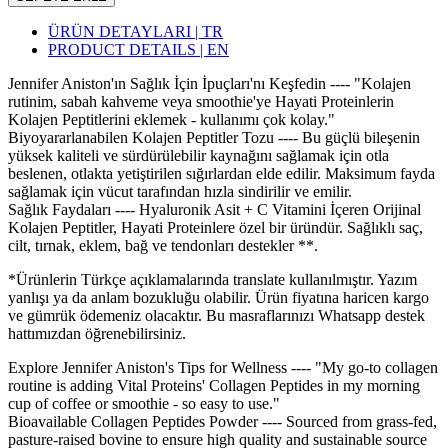
ÜRÜN DETAYLARI | TR
PRODUCT DETAILS | EN
Jennifer Aniston'ın Sağlık İçin İpuçları'nı Keşfedin ---- "Kolajen
rutinim, sabah kahveme veya smoothie'ye Hayati Proteinlerin
Kolajen Peptitlerini eklemek - kullanımı çok kolay."
Biyoyararlanabilen Kolajen Peptitler Tozu ---- Bu güçlü bileşenin
yüksek kaliteli ve sürdürülebilir kaynağını sağlamak için otla
beslenen, otlakta yetiştirilen sığırlardan elde edilir. Maksimum fayda
sağlamak için vücut tarafından hızla sindirilir ve emilir.
Sağlık Faydaları ---- Hyaluronik Asit + C Vitamini İçeren Orijinal
Kolajen Peptitler, Hayati Proteinlere özel bir üründür. Sağlıklı saç,
cilt, tırnak, eklem, bağ ve tendonları destekler **.
*Ürünlerin Türkçe açıklamalarında translate kullanılmıştır. Yazım
yanlışı ya da anlam bozukluğu olabilir. Ürün fiyatına haricen kargo
ve gümrük ödemeniz olacaktır. Bu masraflarınızı Whatsapp destek
hattımızdan öğrenebilirsiniz.
Explore Jennifer Aniston's Tips for Wellness ---- "My go-to collagen
routine is adding Vital Proteins' Collagen Peptides in my morning
cup of coffee or smoothie - so easy to use."
Bioavailable Collagen Peptides Powder ---- Sourced from grass-fed,
pasture-raised bovine to ensure high quality and sustainable source