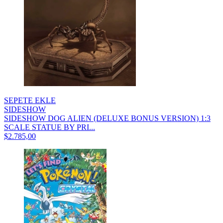
SEPETE EKLE
SIDESHOW
SIDESHOW DOG ALIEN (DELUXE BONUS VERSION) 1:3
SCALE STATUE BY PRI...
$2.785,00