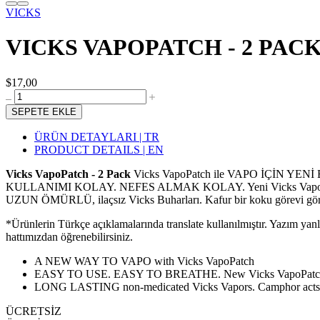
VICKS
VICKS VAPOPATCH - 2 PAC
$17,00
SEPETE EKLE
ÜRÜN DETAYLARI | TR
PRODUCT DETAILS | EN
Vicks VapoPatch - 2 Pack
Vicks VapoPatch ile VAPO İÇİN YENİ
KULLANIMI KOLAY. NEFES ALMAK KOLAY. Yeni Vicks VapoPatch, ya
UZUN ÖMÜRLÜ, ilaçsız Vicks Buharları. Kafur bir koku görevi gö
*Ürünlerin Türkçe açıklamalarında translate kullanılmıştır. Yazım yan
hattımızdan öğrenebilirsiniz.
A NEW WAY TO VAPO with Vicks VapoPatch
EASY TO USE. EASY TO BREATHE. New Vicks VapoPatch is 
LONG LASTING non-medicated Vicks Vapors. Camphor acts a
ÜCRETSİZ