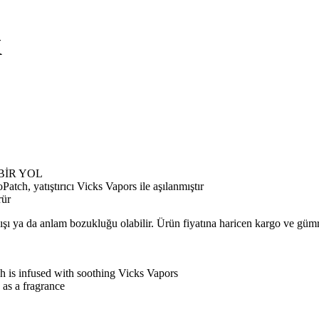
K
 BİR YOL
tıştırıcı Vicks Vapors ile aşılanmıştır
rür
lışı ya da anlam bozukluğu olabilir. Ürün fiyatına haricen kargo ve gü
infused with soothing Vicks Vapors
s a fragrance