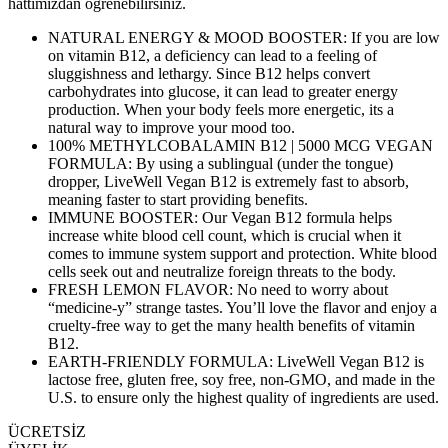
hattımızdan öğrenebilirsiniz.
NATURAL ENERGY & MOOD BOOSTER: If you are low
on vitamin B12, a deficiency can lead to a feeling of
sluggishness and lethargy. Since B12 helps convert
carbohydrates into glucose, it can lead to greater energy
production. When your body feels more energetic, its a
natural way to improve your mood too.
100% METHYLCOBALAMIN B12 | 5000 MCG VEGAN
FORMULA: By using a sublingual (under the tongue)
dropper, LiveWell Vegan B12 is extremely fast to absorb,
meaning faster to start providing benefits.
IMMUNE BOOSTER: Our Vegan B12 formula helps
increase white blood cell count, which is crucial when it
comes to immune system support and protection. White blood
cells seek out and neutralize foreign threats to the body.
FRESH LEMON FLAVOR: No need to worry about
“medicine-y” strange tastes. You’ll love the flavor and enjoy a
cruelty-free way to get the many health benefits of vitamin
B12.
EARTH-FRIENDLY FORMULA: LiveWell Vegan B12 is
lactose free, gluten free, soy free, non-GMO, and made in the
U.S. to ensure only the highest quality of ingredients are used.
ÜCRETSİZ