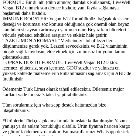
FORMÜL: Bir dil altı (dilin altında) damlalık kullanarak, LiveWell
Vegan B12 emmek son derece hızlıdır, yani fayda sağlamaya
başlamak daha hızlıdır.
IMMUNE BOOSTER: Vegan B12 formülümüz, bağışıklık sistemi
desteği ve koruması söz konusu olduğunda çok önemli olan beyaz
kan hücresi sayısını artırmaya yardımcı olur. Beyaz kan hücreleri
vücuda yabancı tehditleri araştırır ve etkisiz hale getirir.
TAZE LİMON AROMASI: “Medicine-y” tuhaf lezzetleri
düşünmenize gerek yok. Lezzeti seveceksiniz ve B12 vitamininin
birçok sağlık faydasını elde etmek için zulümsüz bir yolun tadını
çıkaracaksınız.
TOPRAK DOSTU FORMÜL: LiveWell Vegan B12 laktoz
içermez, glutensiz, soya içermez, GDO'suzdur ve yalnızca en
yüksek kalitede malzemelerin kullanılmasını sağlamak için ABD'de
üretilmiştir.
Ödemeniz Türk Lirası olarak tahsil edilecektir. Dilerseniz major
kartlara vade farksız 3 taksit yaptırabilirsiniz.
Tüm sorularınız için whatsapp destek hattımızdan bize
ulaşabilirsiniz.
*Ürünlerin Türkçe açıklamalarında translate kullanılmıştır. Yazım
yanlışı ya da anlam bozukluğu olabilir. Ürün fiyatına haricen kargo
ve gümrük ödemeniz olacaktır. Bu masraflarınızı Whatsapp destek