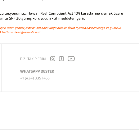
cu losyonumuz, Hawaii Reef Compliant Act 104 kurallarına uymak üzere
umlu SPF 30 güneş koruyucu aktif maddeler içerir.
ştır. Yazım yanlışı ya da anlam bozukluğu olabilir. Ürün fiyatına haricen kargo ve gümrük
 hattımızdan öğrenebilirsiniz.
BİZİ TAKİP EDİN:
WHATSAPP DESTEK
+1 (424) 335 1456