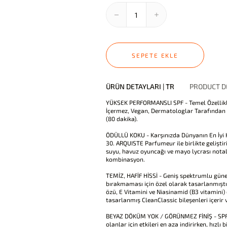
SEPETE EKLE
ÜRÜN DETAYLARI | TR
PRODUCT DE
YÜKSEK PERFORMANSLI SPF - Temel Özellikl
İçermez, Vegan, Dermatologlar Tarafından T
(80 dakika).
ÖDÜLLÜ KOKU - Karşınızda Dünyanın En İyi
30. ARQUISTE Parfumeur ile birlikte gelişti
suyu, havuz oyuncağı ve mayo lycrası notalar
kombinasyon.
TEMİZ, HAFİF HİSSİ - Geniş spektrumlu güneş
bırakmaması için özel olarak tasarlanmıştır
özü, E Vitamini ve Niasinamid (B3 vitamini)
tasarlanmış CleanClassic bileşenleri içerir
BEYAZ DÖKÜM YOK / GÖRÜNMEZ FİNİŞ - SPF 3
olanlar için etkileri en aza indirirken, hı