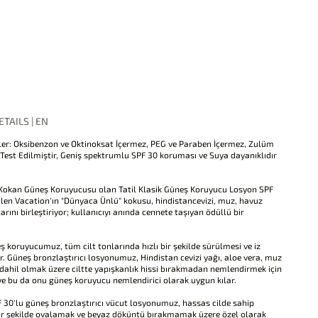
TAILS | EN
er: Oksibenzon ve Oktinoksat İçermez, PEG ve Paraben İçermez, Zulüm
est Edilmiştir, Geniş spektrumlu SPF 30 koruması ve Suya dayanıklıdır
 Kokan Güneş Koruyucusu olan Tatil Klasik Güneş Koruyucu Losyon SPF
rilen Vacation'ın "Dünyaca Ünlü" kokusu, hindistancevizi, muz, havuz
ını birleştiriyor; kullanıcıyı anında cennete taşıyan ödüllü bir
 koruyucumuz, tüm cilt tonlarında hızlı bir şekilde sürülmesi ve iz
. Güneş bronzlaştırıcı losyonumuz, Hindistan cevizi yağı, aloe vera, muz
 dahil olmak üzere ciltte yapışkanlık hissi bırakmadan nemlendirmek için
 ve bu da onu güneş koruyucu nemlendirici olarak uygun kılar.
0'lu güneş bronzlaştırıcı vücut losyonumuz, hassas cilde sahip
zlı bir şekilde ovalamak ve beyaz döküntü bırakmamak üzere özel olarak