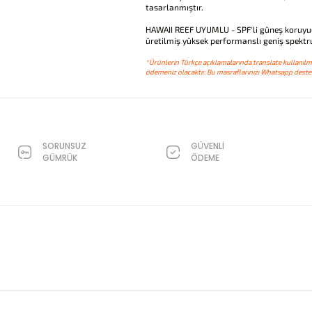
tasarlanmıştır.
HAWAII REEF UYUMLU - SPF'li güneş koruyu
üretilmiş yüksek performanslı geniş spektr
*Ürünlerin Türkçe açıklamalarında translate kullanılmı
ödemeniz olacaktır. Bu masraflarınızı Whatsapp destek
SORUNSUZ
GÜVENLİ
GÜMRÜK
ÖDEME