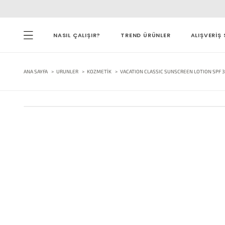
NASIL ÇALIŞIR?
TREND ÜRÜNLER
ALIŞVERİŞ 
ANA SAYFA
URUNLER
KOZMETIK
VACATION CLASSIC SUNSCREEN LOTION SPF 30