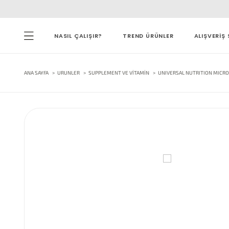
NASIL ÇALIŞIR?
TREND ÜRÜNLER
ALIŞVERİŞ 
ANA SAYFA
URUNLER
SUPPLEMENT VE VITAMIN
UNIVERSAL NUTRITION MICR