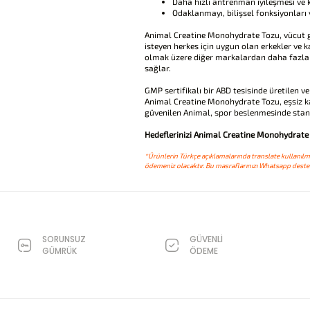
Daha hızlı antrenman iyileşmesi ve 
Odaklanmayı, bilişsel fonksiyonları ve
Animal Creatine Monohydrate Tozu, vücut ge
isteyen herkes için uygun olan erkekler ve ka
olmak üzere diğer markalardan daha fazla 
sağlar.
GMP sertifikalı bir ABD tesisinde üretilen ve
Animal Creatine Monohydrate Tozu, eşsiz ka
güvenilen Animal, spor beslenmesinde standa
Hedeflerinizi Animal Creatine Monohydrate T
*Ürünlerin Türkçe açıklamalarında translate kullanılmı
ödemeniz olacaktır. Bu masraflarınızı Whatsapp destek
SORUNSUZ
GÜVENLİ
GÜMRÜK
ÖDEME