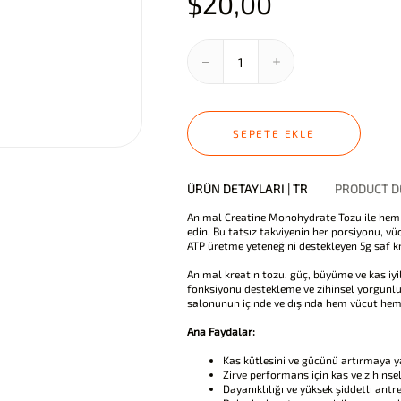
$20,00
SEPETE EKLE
ÜRÜN DETAYLARI | TR
PRODUCT DE
Animal Creatine Monohydrate Tozu ile hem 
edin. Bu tatsız takviyenin her porsiyonu, vü
ATP üretme yeteneğini destekleyen 5g saf k
Animal kreatin tozu, güç, büyüme ve kas iyile
fonksiyonu destekleme ve zihinsel yorgunl
salonunun içinde ve dışında hem vücut hem d
Ana Faydalar:
Kas kütlesini ve gücünü artırmaya y
Zirve performans için kas ve zihinse
Dayanıklılığı ve yüksek şiddetli ant