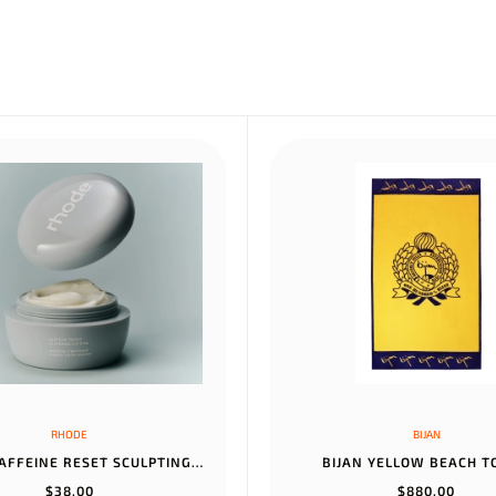
RHODE
BIJAN
RHODE CAFFEINE RESET SCULPTING CREAM MASK
BIJAN YELLOW BEACH 
$38,00
$880,00