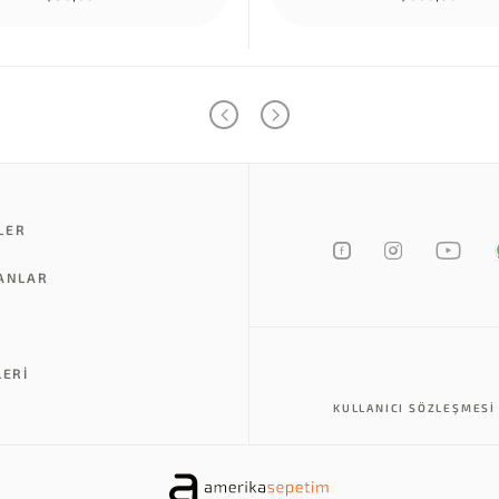
LER
LANLAR
LERI
KULLANICI SÖZLEŞMESI