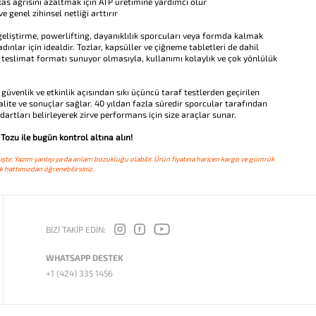
kas ağrısını azaltmak için ATP üretimine yardımcı olur
 genel zihinsel netliği arttırır
liştirme, powerlifting, dayanıklılık sporcuları veya formda kalmak
dınlar için idealdir. Tozlar, kapsüller ve çiğneme tabletleri de dahil
teslimat formatı sunuyor olmasıyla, kullanımı kolaylık ve çok yönlülük
 güvenlik ve etkinlik açısından sıkı üçüncü taraf testlerden geçirilen
lite ve sonuçlar sağlar. 40 yıldan fazla süredir sporcular tarafından
rtları belirleyerek zirve performans için size araçlar sunar.
ozu ile bugün kontrol altına alın!
ştır. Yazım yanlışı ya da anlam bozukluğu olabilir. Ürün fiyatına haricen kargo ve gümrük
 hattımızdan öğrenebilirsiniz.
BİZİ TAKİP EDİN:
WHATSAPP DESTEK
+1 (424) 335 1456