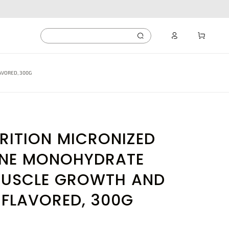
VORED, 300G
RITION MICRONIZED
INE MONOHYDRATE
MUSCLE GROWTH AND
NFLAVORED, 300G