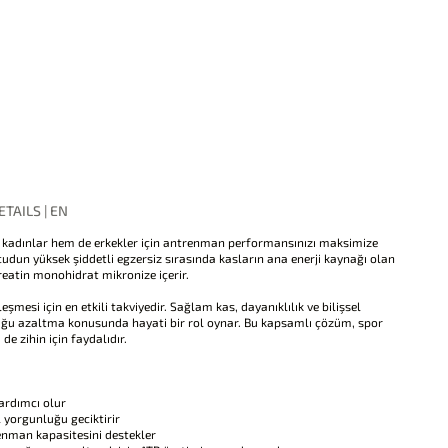
TAILS | EN
kadınlar hem de erkekler için antrenman performansınızı maksimize
cudun yüksek şiddetli egzersiz sırasında kasların ana enerji kaynağı olan
reatin monohidrat mikronize içerir.
şmesi için en etkili takviyedir. Sağlam kas, dayanıklılık ve bilişsel
uğu azaltma konusunda hayati bir rol oynar. Bu kapsamlı çözüm, spor
e zihin için faydalıdır.
ardımcı olur
l yorgunluğu geciktirir
renman kapasitesini destekler