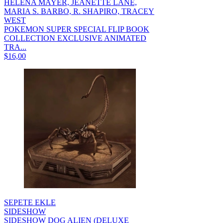
HELENA MAYER, JEANETTE LANE,
MARIA S. BARBO, R. SHAPIRO, TRACEY
WEST
POKEMON SUPER SPECIAL FLIP BOOK
COLLECTION EXCLUSIVE ANIMATED
TRA...
$16,00
SEPETE EKLE
SIDESHOW
SIDESHOW DOG ALIEN (DELUXE