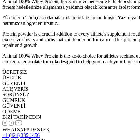
Animal 100% Whey Protein, her zaman ve her yerde kaliteli beslenme ara
fitness hedeflerinize ulaşmanıza yardımcı olacak konsantre-izolat for
*Ürünlerin Türkçe açıklamalarında translate kullanılmıştır. Yazım yan
hattımızdan öğrenebilirsiniz.
Protein powder is a crucial addition to every athlete's supplement r
excessive sugars and carbs that can hinder performance. This protein 
repair and growth.
Animal 100% Whey Protein is the go-to choice for athletes seeking quali
concentrated-isolate formula designed to help you reach your fitness 
ÜCRETSİZ
ÜYELİK
GÜVENLİ
ALIŞVERİŞ
SORUNSUZ
GÜMRÜK
GÜVENLİ
ÖDEME
BİZİ TAKİP EDİN:
WHATSAPP DESTEK
+1 (424) 335 1456