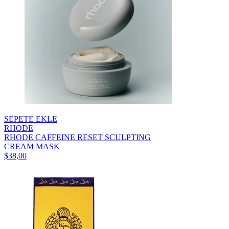
SEPETE EKLE
RHODE
RHODE CAFFEINE RESET SCULPTING
CREAM MASK
$38,00