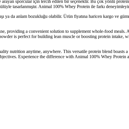
yan sporcular için tercih edilen bir seçenektir. Bu çok yönlü protein k
mülüyle tasarlanmıştır. Animal 100% Whey Protein ile farkı deneyimleyi
lışı ya da anlam bozukluğu olabilir. Ürün fiyatına haricen kargo ve gü
outine, providing a convenient solution to supplement whole-food meals.
powder is perfect for building lean muscle or boosting protein intake, 
ty nutrition anytime, anywhere. This versatile protein blend boasts a gr
objectives. Experience the difference with Animal 100% Whey Protein and