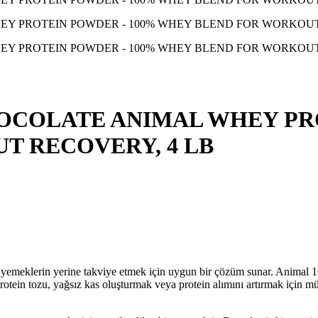
OCOLATE ANIMAL WHEY PR
T RECOVERY, 4 LB
 tam yemeklerin yerine takviye etmek için uygun bir çözüm sunar. Anima
u protein tozu, yağsız kas oluşturmak veya protein alımını artırmak içi