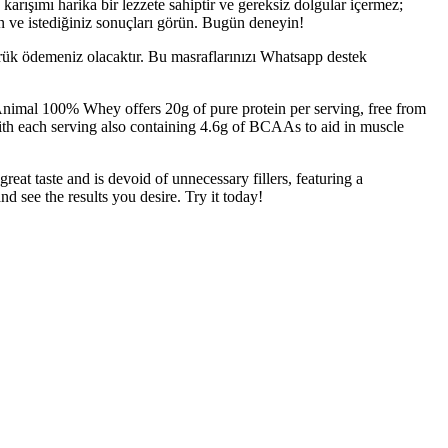
arışımı harika bir lezzete sahiptir ve gereksiz dolgular içermez;
n ve istediğiniz sonuçları görün. Bugün deneyin!
mrük ödemeniz olacaktır. Bu masraflarınızı Whatsapp destek
 Animal 100% Whey offers 20g of pure protein per serving, free from
with each serving also containing 4.6g of BCAAs to aid in muscle
eat taste and is devoid of unnecessary fillers, featuring a
 see the results you desire. Try it today!