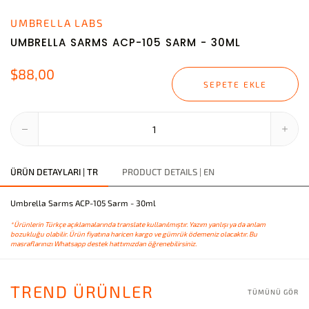
UMBRELLA LABS
UMBRELLA SARMS ACP-105 SARM - 30ML
$88,00
SEPETE EKLE
ÜRÜN DETAYLARI | TR
PRODUCT DETAILS | EN
Umbrella Sarms ACP-105 Sarm - 30ml
*Ürünlerin Türkçe açıklamalarında translate kullanılmıştır. Yazım yanlışı ya da anlam
bozukluğu olabilir. Ürün fiyatına haricen kargo ve gümrük ödemeniz olacaktır. Bu
masraflarınızı Whatsapp destek hattımızdan öğrenebilirsiniz.
TREND ÜRÜNLER
TÜMÜNÜ GÖR