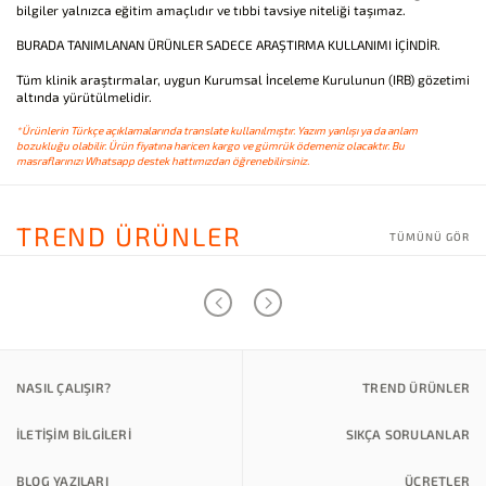
bilgiler yalnızca eğitim amaçlıdır ve tıbbi tavsiye niteliği taşımaz.
BURADA TANIMLANAN ÜRÜNLER SADECE ARAŞTIRMA KULLANIMI İÇİNDİR.
Tüm klinik araştırmalar, uygun Kurumsal İnceleme Kurulunun (IRB) gözetimi
altında yürütülmelidir.
*Ürünlerin Türkçe açıklamalarında translate kullanılmıştır. Yazım yanlışı ya da anlam
bozukluğu olabilir. Ürün fiyatına haricen kargo ve gümrük ödemeniz olacaktır. Bu
masraflarınızı Whatsapp destek hattımızdan öğrenebilirsiniz.
TREND ÜRÜNLER
TÜMÜNÜ GÖR
NASIL ÇALIŞIR?
TREND ÜRÜNLER
İLETİŞİM BİLGİLERİ
SIKÇA SORULANLAR
BLOG YAZILARI
ÜCRETLER