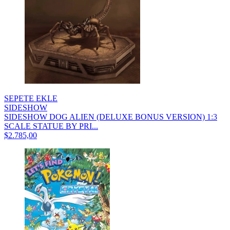
SEPETE EKLE
SIDESHOW
SIDESHOW DOG ALIEN (DELUXE BONUS VERSION) 1:3
SCALE STATUE BY PRI...
$2.785,00