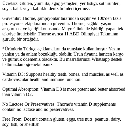
Ücretsiz: Gluten, yumurta, ağaç yemişleri, yer fıstığı, süt ürünleri,
soya, balık veya kabuklu deniz ürünleri içermez.
Güvenilir: Thorne, şampiyonlar tarafından seçilir ve 100'den fazla
profesyonel ekip tarafından güvenilir. Thorne, sağlıklı yaşam
araştırması ve içeriği konusunda Mayo Clinic ile işbirliği yapan tek
takviye üreticisidir. Thorne ayrıca 11 ABD Olimpiyat Takımının
gururlu bir ortağıdır.
*Ürünlerin Türkçe açıklamalarında translate kullanılmıştır. Yazım
yanlışı ya da anlam bozukluğu olabilir. Ürün fiyatına haricen kargo
ve gümrük ödemeniz olacaktır. Bu masraflarınızı Whatsapp destek
hattımızdan öğrenebilirsiniz.
Vitamin D3: Supports healthy teeth, bones, and muscles, as well as
cardiovascular health and immune function.
Optimal Absorption: Vitamin D3 is more potent and better absorbed
than vitamin D2.
No Lactose Or Preservatives: Thorne’s vitamin D supplements
contain no lactose and no preservatives.
Free From: Doesn't contain gluten, eggs, tree nuts, peanuts, dairy,
soy, fish, or shellfish.