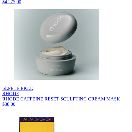
$4.275,00
SEPETE EKLE
RHODE
RHODE CAFFEINE RESET SCULPTING CREAM MASK
$38,00