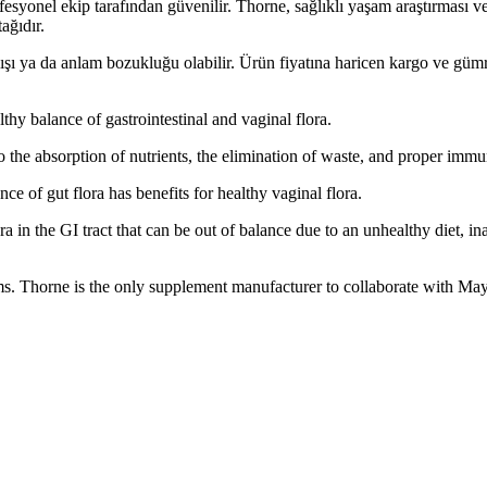
fesyonel ekip tarafından güvenilir. Thorne, sağlıklı yaşam araştırması v
ağıdır.
lışı ya da anlam bozukluğu olabilir. Ürün fiyatına haricen kargo ve gü
thy balance of gastrointestinal and vaginal flora.
to the absorption of nutrients, the elimination of waste, and proper immu
e of gut flora has benefits for healthy vaginal flora.
 in the GI tract that can be out of balance due to an unhealthy diet, in
. Thorne is the only supplement manufacturer to collaborate with Mayo