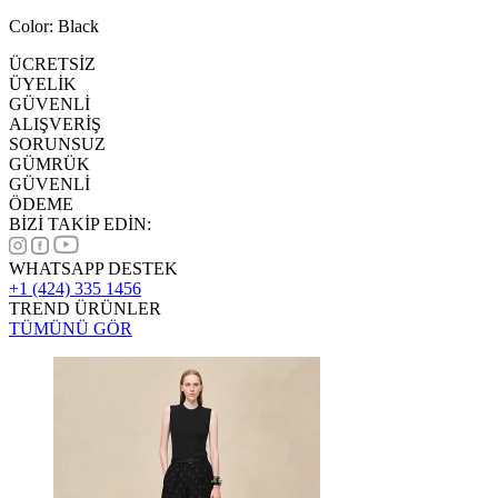
Color: Black
ÜCRETSİZ
ÜYELİK
GÜVENLİ
ALIŞVERİŞ
SORUNSUZ
GÜMRÜK
GÜVENLİ
ÖDEME
BİZİ TAKİP EDİN:
WHATSAPP DESTEK
+1 (424) 335 1456
TREND ÜRÜNLER
TÜMÜNÜ GÖR