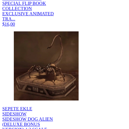
SPECIAL FLIP BOOK
COLLECTION
EXCLUSIVE ANIMATED
TRA...
$16,00
SEPETE EKLE
SIDESHOW
SIDESHOW DOG ALIEN
(DELUXE BONUS