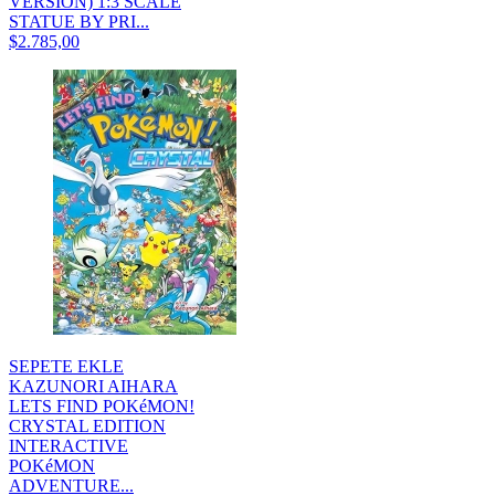
VERSION) 1:3 SCALE
STATUE BY PRI...
$2.785,00
SEPETE EKLE
KAZUNORI AIHARA
LETS FIND POKéMON!
CRYSTAL EDITION
INTERACTIVE
POKéMON
ADVENTURE...