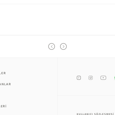
LER
LANLAR
LERI
KULLANICI SÖZLEŞMESI