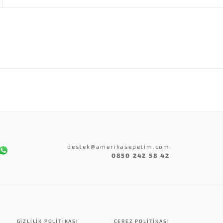
destek@amerikasepetim.com
0850 242 58 42
GIZLILIK POLITIKASI
ÇEREZ POLITIKASI