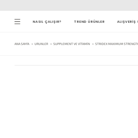
NASIL ÇALIŞIR?
TREND ÜRÜNLER
ALIŞVERİŞ 
ANA SAYFA
URUNLER
SUPPLEMENT VE VITAMIN
STRIDEX MAXIMUM STRENGTH