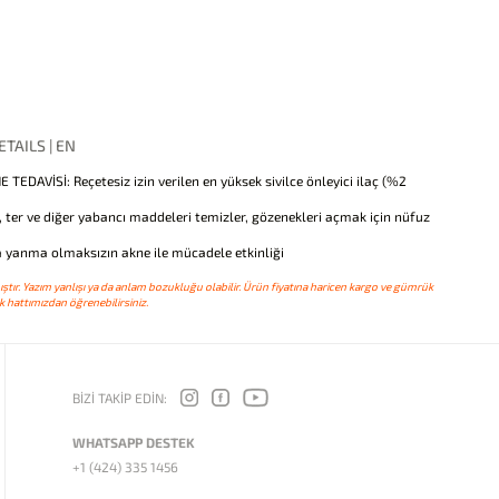
TAILS | EN
E TEDAVİSİ: Reçetesiz izin verilen en yüksek sivilce önleyici ilaç (%2
ğ, ter ve diğer yabancı maddeleri temizler, gözenekleri açmak için nüfuz
 yanma olmaksızın akne ile mücadele etkinliği
ştır. Yazım yanlışı ya da anlam bozukluğu olabilir. Ürün fiyatına haricen kargo ve gümrük
 hattımızdan öğrenebilirsiniz.
BİZİ TAKİP EDİN:
WHATSAPP DESTEK
+1 (424) 335 1456