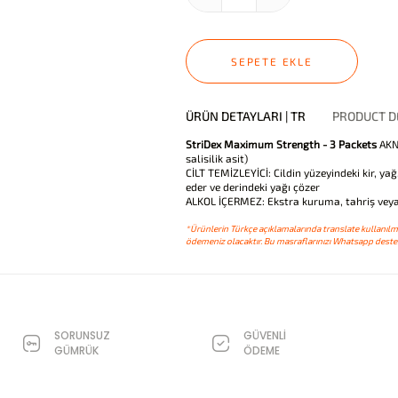
SEPETE EKLE
ÜRÜN DETAYLARI | TR
PRODUCT DE
StriDex Maximum Strength - 3 Packets
AKN
salisilik asit)
CİLT TEMİZLEYİCİ: Cildin yüzeyindeki kir, ya
eder ve derindeki yağı çözer
ALKOL İÇERMEZ: Ekstra kuruma, tahriş veya
*Ürünlerin Türkçe açıklamalarında translate kullanılmı
ödemeniz olacaktır. Bu masraflarınızı Whatsapp destek
SORUNSUZ
GÜVENLİ
GÜMRÜK
ÖDEME