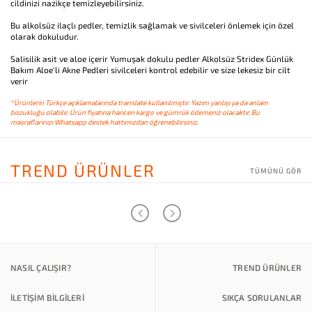
cildinizi nazikçe temizleyebilirsiniz.
Bu alkolsüz ilaçlı pedler, temizlik sağlamak ve sivilceleri önlemek için özel
olarak dokuludur.
Salisilik asit ve aloe içerir Yumuşak dokulu pedler Alkolsüz Stridex Günlük
Bakım Aloe'li Akne Pedleri sivilceleri kontrol edebilir ve size lekesiz bir cilt
verir
*Ürünlerin Türkçe açıklamalarında translate kullanılmıştır. Yazım yanlışı ya da anlam
bozukluğu olabilir. Ürün fiyatına haricen kargo ve gümrük ödemeniz olacaktır. Bu
masraflarınızı Whatsapp destek hattımızdan öğrenebilirsiniz.
TREND ÜRÜNLER
TÜMÜNÜ GÖR
NASIL ÇALIŞIR?
TREND ÜRÜNLER
İLETİŞİM BİLGİLERİ
SIKÇA SORULANLAR