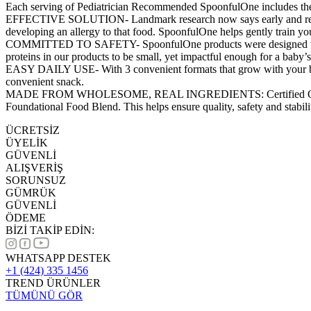
Each serving of Pediatrician Recommended SpoonfulOne includes the 
EFFECTIVE SOLUTION- Landmark research now says early and regular di
developing an allergy to that food. SpoonfulOne helps gently train y
COMMITTED TO SAFETY- SpoonfulOne products were designed to make t
proteins in our products to be small, yet impactful enough for a baby’s 
EASY DAILY USE- With 3 convenient formats that grow with your baby 
convenient snack.
MADE FROM WHOLESOME, REAL INGREDIENTS: Certified Organic by Or
Foundational Food Blend. This helps ensure quality, safety and stability
ÜCRETSİZ
ÜYELİK
GÜVENLİ
ALIŞVERİŞ
SORUNSUZ
GÜMRÜK
GÜVENLİ
ÖDEME
BİZİ TAKİP EDİN:
WHATSAPP DESTEK
+1 (424) 335 1456
TREND ÜRÜNLER
TÜMÜNÜ GÖR