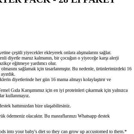
eşitli yiyecekler ekleyerek onlara alışmalarını sağlar.
enli diyetle maruz kalmanın, bir çocuğun o yiyeceğe karşı alerji
nazikçe eğitmeye yardımcı olur.
sını sağlamak için tasarlanmıştır. Bu nedenle, ürünlerimizdeki 16
 ayırdık.
rin diyetlerinde her gün 16 mama almayı kolaylaştırır ve
ıda Karışımımız için en iyi proteinleri çıkarmak için yalnızca
ular kullanmayız.
estek hattımızdan bize ulaşabilirsiniz.
mrük ödemeniz olacaktır. Bu masraflarınızı Whatsapp destek
nto your baby's diet so they can grow up accustomed to them.*