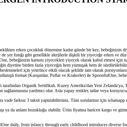
erken çocukluk dönemine kadar günde bir kez, bebeğinizin diyetine ç
er fıstığı gibi genellikle alerjilerle ilişkili bir yiyeceğe erken ve düz
lOne, bebeğinizin karnını yiyecekleri yiyecek olarak kabul etmesi için 
etine birden fazla yiyeceğin hem yumuşak hem de sürdürülebilir olma
beslenmeleri için yeterince etkili olacak şekilde tam olarak porsiyonlara
 format (Karışımlar, Puflar ve Krakerler) ile SpoonfulOne, bebekle
 Organik Sertifikalı. Kuzey Amerika'dan Yeni Zelanda'ya, Temel G
rarın sağlanmasına yardımcı olur. Asla yapay renkler, tatlar veya koruyuc
a vade farksız 3 taksit yaptırabilirsiniz. Tüm sorularınız için whatsapp d
lışı ya da anlam bozukluğu olabilir. Ürün fiyatına haricen kargo ve gü
from infancy through early childhood introduces diverse foods i