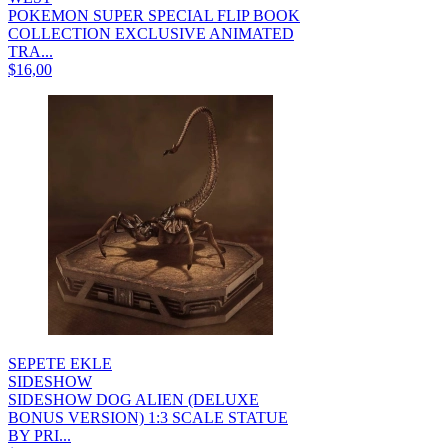
POKEMON SUPER SPECIAL FLIP BOOK
COLLECTION EXCLUSIVE ANIMATED
TRA...
$16,00
SEPETE EKLE
SIDESHOW
SIDESHOW DOG ALIEN (DELUXE
BONUS VERSION) 1:3 SCALE STATUE
BY PRI...