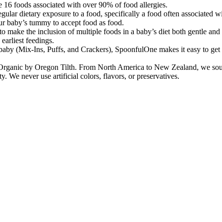
16 foods associated with over 90% of food allergies.
etary exposure to a food, specifically a food often associated with a
our baby’s tummy to accept food as food.
he inclusion of multiple foods in a baby’s diet both gentle and sus
earliest feedings.
(Mix-Ins, Puffs, and Crackers), SpoonfulOne makes it easy to get 16 f
egon Tilth. From North America to New Zealand, we source only t
. We never use artificial colors, flavors, or preservatives.