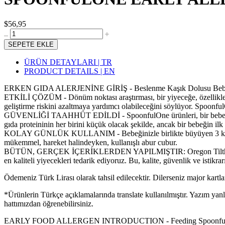
$56,95
SEPETE EKLE
ÜRÜN DETAYLARI | TR
PRODUCT DETAILS | EN
ERKEN GIDA ALERJENİNE GİRİŞ - Beslenme Kaşık Dolusu Bebeklikten 
ETKİLİ ÇÖZÜM - Dönüm noktası araştırması, bir yiyeceğe, özellikle de y
geliştirme riskini azaltmaya yardımcı olabileceğini söylüyor. Spoonfu
GÜVENLİĞİ TAAHHÜT EDİLDİ - SpoonfulOne ürünleri, bir bebeğin diy
gıda proteininin her birini küçük olacak şekilde, ancak bir bebeğin ilk 
KOLAY GÜNLÜK KULLANIM - Bebeğinizle birlikte büyüyen 3 kullanışlı
mükemmel, hareket halindeyken, kullanışlı abur cubur.
BÜTÜN, GERÇEK İÇERİKLERDEN YAPILMIŞTIR: Oregon Tilth tarafından
en kaliteli yiyecekleri tedarik ediyoruz. Bu, kalite, güvenlik ve istik
Ödemeniz Türk Lirası olarak tahsil edilecektir. Dilerseniz major kartlar
*Ürünlerin Türkçe açıklamalarında translate kullanılmıştır. Yazım yan
hattımızdan öğrenebilirsiniz.
EARLY FOOD ALLERGEN INTRODUCTION - Feeding SpoonfulOne daily, 