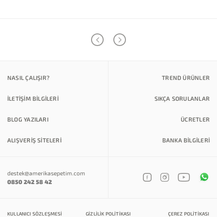
NASIL ÇALIŞIR?
TREND ÜRÜNLER
İLETİŞİM BİLGİLERİ
SIKÇA SORULANLAR
BLOG YAZILARI
ÜCRETLER
ALIŞVERİŞ SİTELERİ
BANKA BILGILERI
destek@amerikasepetim.com
0850 242 58 42
KULLANICI SÖZLEŞMESI
GIZLILIK POLITIKASI
ÇEREZ POLITIKASI