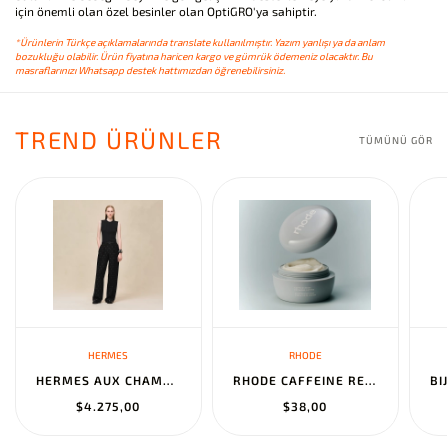
için önemli olan özel besinler olan OptiGRO'ya sahiptir.
*Ürünlerin Türkçe açıklamalarında translate kullanılmıştır. Yazım yanlışı ya da anlam
bozukluğu olabilir. Ürün fiyatına haricen kargo ve gümrük ödemeniz olacaktır. Bu
masraflarınızı Whatsapp destek hattımızdan öğrenebilirsiniz.
TREND ÜRÜNLER
TÜMÜNÜ GÖR
HERMES
RHODE
HERMES AUX CHAMPS EN FLEURS" PANTS NOIR
RHODE CAFFEINE RESET SCULPTING CREAM MASK
$4.275,00
$38,00