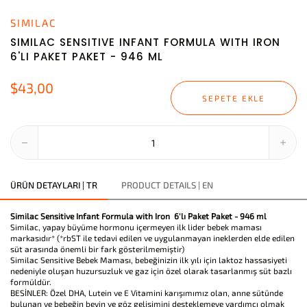
SIMILAC
SIMILAC SENSITIVE INFANT FORMULA WITH IRON
6'LI PAKET PAKET - 946 ML
$43,00
SEPETE EKLE
ÜRÜN DETAYLARI | TR
PRODUCT DETAILS | EN
Similac Sensitive Infant Formula with Iron 6'lı Paket Paket - 946 ml
Similac, yapay büyüme hormonu içermeyen ilk lider bebek maması
markasıdır* (*rbST ile tedavi edilen ve uygulanmayan ineklerden elde edilen
süt arasında önemli bir fark gösterilmemiştir)
Similac Sensitive Bebek Maması, bebeğinizin ilk yılı için laktoz hassasiyeti
nedeniyle oluşan huzursuzluk ve gaz için özel olarak tasarlanmış süt bazlı
formüldür.
BESİNLER: Özel DHA, Lutein ve E Vitamini karışımımız olan, anne sütünde
bulunan ve bebeğin beyin ve göz gelişimini desteklemeye yardımcı olmak