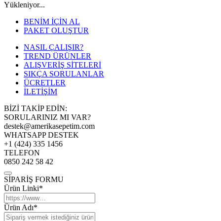
Yükleniyor...
BENİM İÇİN AL
PAKET OLUŞTUR
NASIL ÇALIŞIR?
TREND ÜRÜNLER
ALIŞVERİŞ SİTELERİ
SIKÇA SORULANLAR
ÜCRETLER
İLETİŞİM
BİZİ TAKİP EDİN:
SORULARINIZ MI VAR?
destek@amerikasepetim.com
WHATSAPP DESTEK
+1 (424) 335 1456
TELEFON
0850 242 58 42
SİPARİŞ FORMU
Ürün Linki*
Ürün Adı*