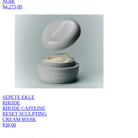
NOIR
$4.275,00
SEPETE EKLE
RHODE
RHODE CAFFEINE
RESET SCULPTING
CREAM MASK
$38,00