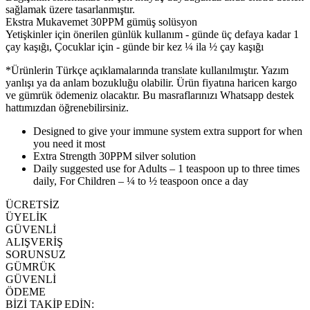
sağlamak üzere tasarlanmıştır.
Ekstra Mukavemet 30PPM gümüş solüsyon
Yetişkinler için önerilen günlük kullanım - günde üç defaya kadar 1
çay kaşığı, Çocuklar için - günde bir kez ¼ ila ½ çay kaşığı
*Ürünlerin Türkçe açıklamalarında translate kullanılmıştır. Yazım
yanlışı ya da anlam bozukluğu olabilir. Ürün fiyatına haricen kargo
ve gümrük ödemeniz olacaktır. Bu masraflarınızı Whatsapp destek
hattımızdan öğrenebilirsiniz.
Designed to give your immune system extra support for when
you need it most
Extra Strength 30PPM silver solution
Daily suggested use for Adults – 1 teaspoon up to three times
daily, For Children – ¼ to ½ teaspoon once a day
ÜCRETSİZ
ÜYELİK
GÜVENLİ
ALIŞVERİŞ
SORUNSUZ
GÜMRÜK
GÜVENLİ
ÖDEME
BİZİ TAKİP EDİN: