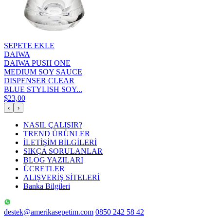
SEPETE EKLE
DAIWA
DAIWA PUSH ONE
MEDIUM SOY SAUCE
DISPENSER CLEAR
BLUE STYLISH SOY...
$23,00
‹
›
NASIL ÇALIŞIR?
TREND ÜRÜNLER
İLETİŞİM BİLGİLERİ
SIKÇA SORULANLAR
BLOG YAZILARI
ÜCRETLER
ALIŞVERİŞ SİTELERİ
Banka Bilgileri
destek@amerikasepetim.com
0850 242 58 42