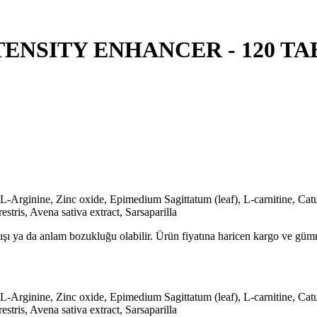
ENSITY ENHANCER - 120 TA
, L-Arginine, Zinc oxide, Epimedium Sagittatum (leaf), L-carnitine, C
tris, Avena sativa extract, Sarsaparilla
lışı ya da anlam bozukluğu olabilir. Ürün fiyatına haricen kargo ve gü
, L-Arginine, Zinc oxide, Epimedium Sagittatum (leaf), L-carnitine, C
tris, Avena sativa extract, Sarsaparilla