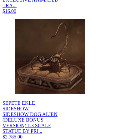
TRA...
$16,00
SEPETE EKLE
SIDESHOW
SIDESHOW DOG ALIEN
(DELUXE BONUS
VERSION) 1:3 SCALE
STATUE BY PRI...
$2.785,00