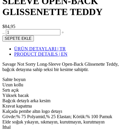
SLEEVE OPEN-BACK
GLISSENETTE TEDDY
$84,95
SEPETE EKLE
ÜRÜN DETAYLARI | TR
PRODUCT DETAILS | EN
Savage Not Sorry Long-Sleeve Open-Back Glissenette Teddy,
bağcık detayına sahip seksi bir kesime sahiptir.
Sahte boyun
Uzun kollu
Sırtı açık
Yüksek bacak
Bağcık detaylı arka kesim
Kravat kapatma
Kalçada pembe altın logo detayı
Gövde:% 75 Polyamid,% 25 Elastan; Körük:% 100 Pamuk
Elde soğuk yıkayın, sıkmayın, kurutmayın, kurutmayın
İthal