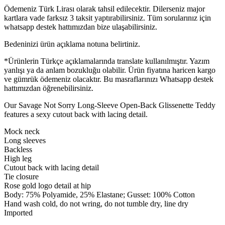
Ödemeniz Türk Lirası olarak tahsil edilecektir. Dilerseniz major
kartlara vade farksız 3 taksit yaptırabilirsiniz. Tüm sorularınız için
whatsapp destek hattımızdan bize ulaşabilirsiniz.
Bedeninizi ürün açıklama notuna belirtiniz.
*Ürünlerin Türkçe açıklamalarında translate kullanılmıştır. Yazım
yanlışı ya da anlam bozukluğu olabilir. Ürün fiyatına haricen kargo
ve gümrük ödemeniz olacaktır. Bu masraflarınızı Whatsapp destek
hattımızdan öğrenebilirsiniz.
Our Savage Not Sorry Long-Sleeve Open-Back Glissenette Teddy
features a sexy cutout back with lacing detail.
Mock neck
Long sleeves
Backless
High leg
Cutout back with lacing detail
Tie closure
Rose gold logo detail at hip
Body: 75% Polyamide, 25% Elastane; Gusset: 100% Cotton
Hand wash cold, do not wring, do not tumble dry, line dry
Imported