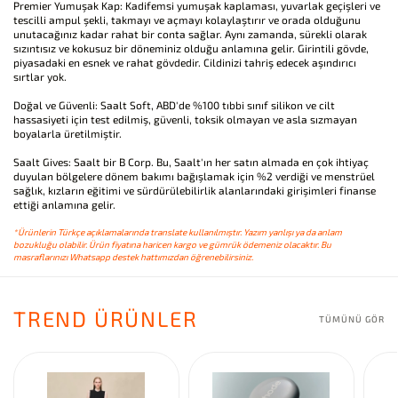
Premier Yumuşak Kap: Kadifemsi yumuşak kaplaması, yuvarlak geçişleri ve
tescilli ampul şekli, takmayı ve açmayı kolaylaştırır ve orada olduğunu
unutacağınız kadar rahat bir conta sağlar. Aynı zamanda, sürekli olarak
sızıntısız ve kokusuz bir döneminiz olduğu anlamına gelir. Girintili gövde,
piyasadaki en esnek ve rahat gövdedir. Cildinizi tahriş edecek aşındırıcı
sırtlar yok.
Doğal ve Güvenli: Saalt Soft, ABD'de %100 tıbbi sınıf silikon ve cilt
hassasiyeti için test edilmiş, güvenli, toksik olmayan ve asla sızmayan
boyalarla üretilmiştir.
Saalt Gives: Saalt bir B Corp. Bu, Saalt'ın her satın almada en çok ihtiyaç
duyulan bölgelere dönem bakımı bağışlamak için %2 verdiği ve menstrüel
sağlık, kızların eğitimi ve sürdürülebilirlik alanlarındaki girişimleri finanse
ettiği anlamına gelir.
*Ürünlerin Türkçe açıklamalarında translate kullanılmıştır. Yazım yanlışı ya da anlam
bozukluğu olabilir. Ürün fiyatına haricen kargo ve gümrük ödemeniz olacaktır. Bu
masraflarınızı Whatsapp destek hattımızdan öğrenebilirsiniz.
TREND ÜRÜNLER
TÜMÜNÜ GÖR