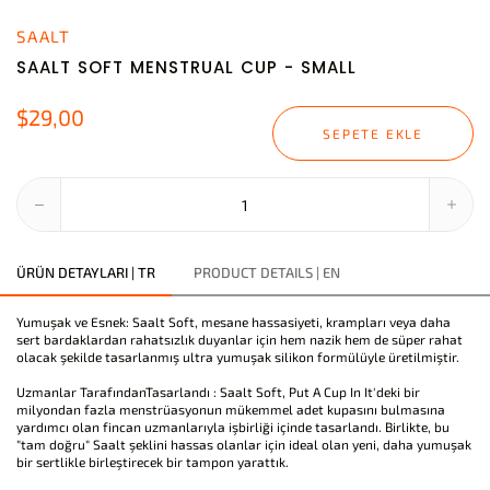
SAALT
SAALT SOFT MENSTRUAL CUP - SMALL
$29,00
SEPETE EKLE
ÜRÜN DETAYLARI | TR
PRODUCT DETAILS | EN
Yumuşak ve Esnek: Saalt Soft, mesane hassasiyeti, krampları veya daha
sert bardaklardan rahatsızlık duyanlar için hem nazik hem de süper rahat
olacak şekilde tasarlanmış ultra yumuşak silikon formülüyle üretilmiştir.
Uzmanlar TarafındanTasarlandı : Saalt Soft, Put A Cup In It'deki bir
milyondan fazla menstrüasyonun mükemmel adet kupasını bulmasına
yardımcı olan fincan uzmanlarıyla işbirliği içinde tasarlandı. Birlikte, bu
"tam doğru" Saalt şeklini hassas olanlar için ideal olan yeni, daha yumuşak
bir sertlikle birleştirecek bir tampon yarattık.