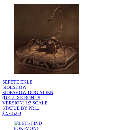
SEPETE EKLE
SIDESHOW
SIDESHOW DOG ALIEN
(DELUXE BONUS
VERSION) 1:3 SCALE
STATUE BY PRI...
$2.785,00