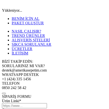
Yükleniyor...
BENİM İÇİN AL
PAKET OLUŞTUR
NASIL ÇALIŞIR?
TREND ÜRÜNLER
ALIŞVERİŞ SİTELERİ
SIKÇA SORULANLAR
ÜCRETLER
İLETİŞİM
BİZİ TAKİP EDİN:
SORULARINIZ MI VAR?
destek@amerikasepetim.com
WHATSAPP DESTEK
+1 (424) 335 1456
TELEFON
0850 242 58 42
SİPARİŞ FORMU
Ürün Linki*