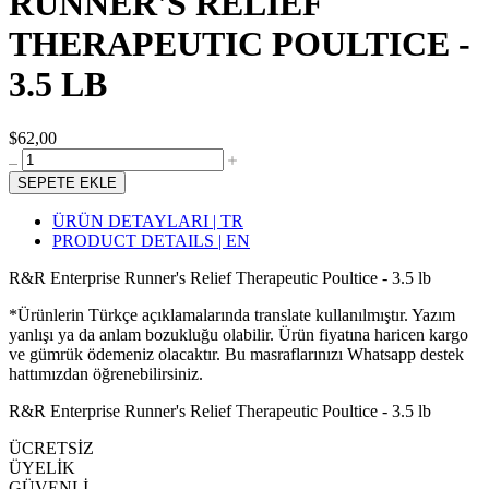
RUNNER'S RELIEF
THERAPEUTIC POULTICE -
3.5 LB
$62,00
SEPETE EKLE
ÜRÜN DETAYLARI | TR
PRODUCT DETAILS | EN
R&R Enterprise Runner's Relief Therapeutic Poultice - 3.5 lb
*Ürünlerin Türkçe açıklamalarında translate kullanılmıştır. Yazım
yanlışı ya da anlam bozukluğu olabilir. Ürün fiyatına haricen kargo
ve gümrük ödemeniz olacaktır. Bu masraflarınızı Whatsapp destek
hattımızdan öğrenebilirsiniz.
R&R Enterprise Runner's Relief Therapeutic Poultice - 3.5 lb
ÜCRETSİZ
ÜYELİK
GÜVENLİ