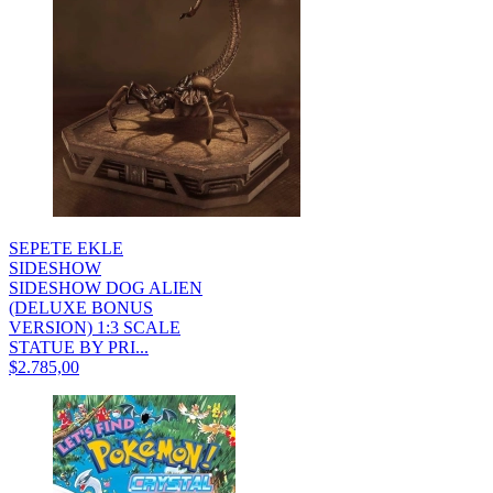
SEPETE EKLE
SIDESHOW
SIDESHOW DOG ALIEN
(DELUXE BONUS
VERSION) 1:3 SCALE
STATUE BY PRI...
$2.785,00