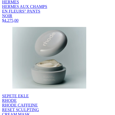
HERMES
HERMES AUX CHAMPS
EN FLEURS" PANTS
NOIR
$4.275,00
SEPETE EKLE
RHODE
RHODE CAFFEINE
RESET SCULPTING
CREAM MASK