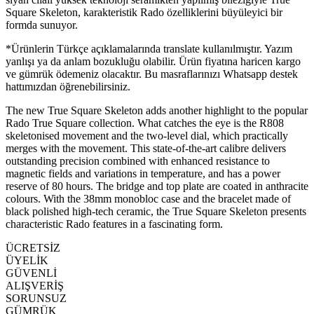
Square Skeleton, karakteristik Rado özelliklerini büyüleyici bir
formda sunuyor.
*Ürünlerin Türkçe açıklamalarında translate kullanılmıştır. Yazım
yanlışı ya da anlam bozukluğu olabilir. Ürün fiyatına haricen kargo
ve gümrük ödemeniz olacaktır. Bu masraflarınızı Whatsapp destek
hattımızdan öğrenebilirsiniz.
The new True Square Skeleton adds another highlight to the popular
Rado True Square collection. What catches the eye is the R808
skeletonised movement and the two-level dial, which practically
merges with the movement. This state-of-the-art calibre delivers
outstanding precision combined with enhanced resistance to
magnetic fields and variations in temperature, and has a power
reserve of 80 hours. The bridge and top plate are coated in anthracite
colours. With the 38mm monobloc case and the bracelet made of
black polished high-tech ceramic, the True Square Skeleton presents
characteristic Rado features in a fascinating form.
ÜCRETSİZ
ÜYELİK
GÜVENLİ
ALIŞVERİŞ
SORUNSUZ
GÜMRÜK