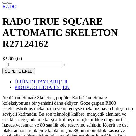
RADO
RADO TRUE SQUARE
AUTOMATIC SKELETON
R27124162
$2.800,00
SEPETE EKLE
ÜRÜN DETAYLARI | TR
PRODUCT DETAILS | EN
Yeni True Square Skeleton, popüler Rado True Square
koleksiyonuna bir yenisini daha ekliyor. Göze çarpan R808
iskeletleştirilmiş mekanizma ve neredeyse mekanizmayla birleşen iki
seviyeli kadrandır. Bu son teknoloji kalibre, manyetik alanlara ve
sıcaklık değişimlerine karşı artırılmış dirençle birlikte olağanüstü
hassasiyet sunar ve 80 saatlik güç rezervine sahiptir. Köprü ve üst
plaka antrasit renklerde kaplanmıştır. 38mm monoblok kasası ve
siyah cilalı yüksek teknoloji seramikten yapılmış bileziğiyle True