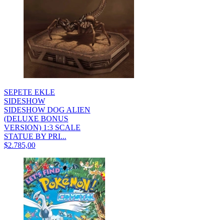
SEPETE EKLE
SIDESHOW
SIDESHOW DOG ALIEN
(DELUXE BONUS
VERSION) 1:3 SCALE
STATUE BY PRI...
$2.785,00