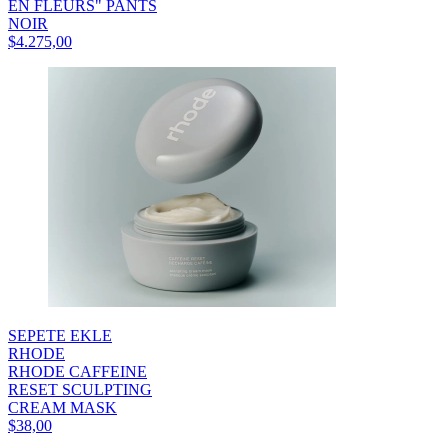
EN FLEURS" PANTS
NOIR
$4.275,00
SEPETE EKLE
RHODE
RHODE CAFFEINE
RESET SCULPTING
CREAM MASK
$38,00