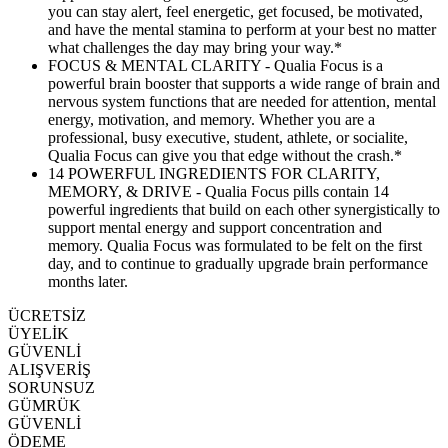
you can stay alert, feel energetic, get focused, be motivated,
and have the mental stamina to perform at your best no matter
what challenges the day may bring your way.*
FOCUS & MENTAL CLARITY - Qualia Focus is a
powerful brain booster that supports a wide range of brain and
nervous system functions that are needed for attention, mental
energy, motivation, and memory. Whether you are a
professional, busy executive, student, athlete, or socialite,
Qualia Focus can give you that edge without the crash.*
14 POWERFUL INGREDIENTS FOR CLARITY,
MEMORY, & DRIVE - Qualia Focus pills contain 14
powerful ingredients that build on each other synergistically to
support mental energy and support concentration and
memory. Qualia Focus was formulated to be felt on the first
day, and to continue to gradually upgrade brain performance
months later.
ÜCRETSİZ
ÜYELİK
GÜVENLİ
ALIŞVERİŞ
SORUNSUZ
GÜMRÜK
GÜVENLİ
ÖDEME