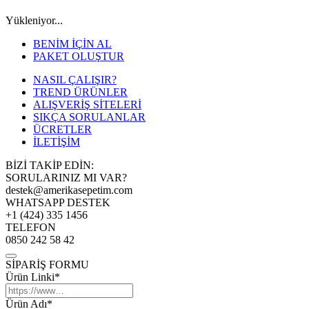
Yükleniyor...
BENİM İÇİN AL
PAKET OLUŞTUR
NASIL ÇALIŞIR?
TREND ÜRÜNLER
ALIŞVERİŞ SİTELERİ
SIKÇA SORULANLAR
ÜCRETLER
İLETİŞİM
BİZİ TAKİP EDİN:
SORULARINIZ MI VAR?
destek@amerikasepetim.com
WHATSAPP DESTEK
+1 (424) 335 1456
TELEFON
0850 242 58 42
SİPARİŞ FORMU
Ürün Linki*
Ürün Adı*