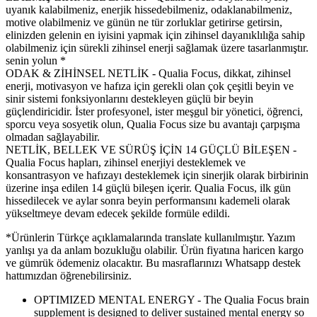
uyanık kalabilmeniz, enerjik hissedebilmeniz, odaklanabilmeniz,
motive olabilmeniz ve günün ne tür zorluklar getirirse getirsin,
elinizden gelenin en iyisini yapmak için zihinsel dayanıklılığa sahip
olabilmeniz için sürekli zihinsel enerji sağlamak üzere tasarlanmıştır.
senin yolun *
ODAK & ZİHİNSEL NETLİK - Qualia Focus, dikkat, zihinsel
enerji, motivasyon ve hafıza için gerekli olan çok çeşitli beyin ve
sinir sistemi fonksiyonlarını destekleyen güçlü bir beyin
güçlendiricidir. İster profesyonel, ister meşgul bir yönetici, öğrenci,
sporcu veya sosyetik olun, Qualia Focus size bu avantajı çarpışma
olmadan sağlayabilir.
NETLİK, BELLEK VE SÜRÜŞ İÇİN 14 GÜÇLÜ BİLEŞEN -
Qualia Focus hapları, zihinsel enerjiyi desteklemek ve
konsantrasyon ve hafızayı desteklemek için sinerjik olarak birbirinin
üzerine inşa edilen 14 güçlü bileşen içerir. Qualia Focus, ilk gün
hissedilecek ve aylar sonra beyin performansını kademeli olarak
yükseltmeye devam edecek şekilde formüle edildi.
*Ürünlerin Türkçe açıklamalarında translate kullanılmıştır. Yazım
yanlışı ya da anlam bozukluğu olabilir. Ürün fiyatına haricen kargo
ve gümrük ödemeniz olacaktır. Bu masraflarınızı Whatsapp destek
hattımızdan öğrenebilirsiniz.
OPTIMIZED MENTAL ENERGY - The Qualia Focus brain
supplement is designed to deliver sustained mental energy so