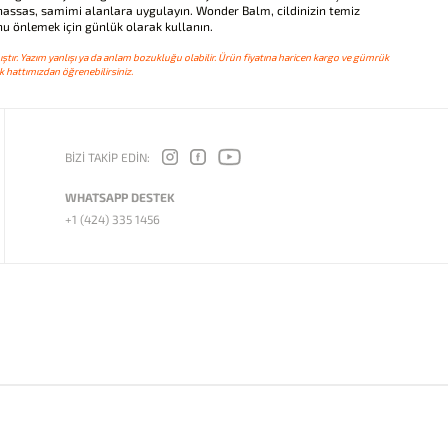
hassas, samimi alanlara uygulayın. Wonder Balm, cildinizin temiz
nu önlemek için günlük olarak kullanın.
ştır. Yazım yanlışı ya da anlam bozukluğu olabilir. Ürün fiyatına haricen kargo ve gümrük
 hattımızdan öğrenebilirsiniz.
BİZİ TAKİP EDİN:
WHATSAPP DESTEK
+1 (424) 335 1456