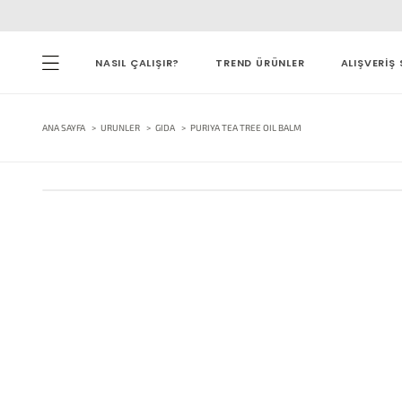
NASIL ÇALIŞIR?
TREND ÜRÜNLER
ALIŞVERİŞ 
ANA SAYFA
URUNLER
GIDA
PURIYA TEA TREE OIL BALM