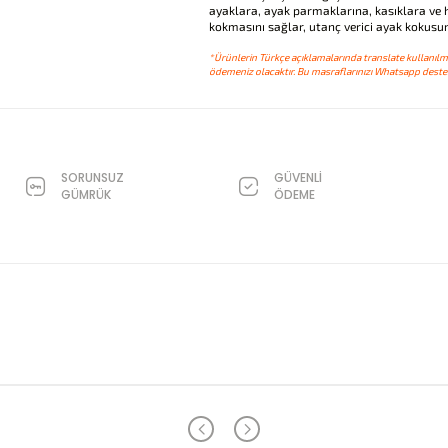
ayaklara, ayak parmaklarına, kasıklara ve 
kokmasını sağlar, utanç verici ayak kokusu
*Ürünlerin Türkçe açıklamalarında translate kullanılmı
ödemeniz olacaktır. Bu masraflarınızı Whatsapp destek
SORUNSUZ
GÜVENLİ
GÜMRÜK
ÖDEME