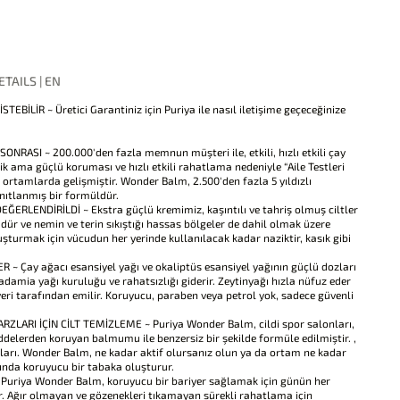
TAILS | EN
EBİLİR ~ Üretici Garantiniz için Puriya ile nasıl iletişime geçeceğinize
SI ~ 200.000'den fazla memnun müşteri ile, etkili, hızlı etkili çay
zik ama güçlü koruması ve hızlı etkili rahatlama nedeniyle “Aile Testleri
li ortamlarda gelişmiştir. Wonder Balm, 2.500'den fazla 5 yıldızlı
nıtlanmış bir formüldür.
ERLENDİRİLDİ ~ Ekstra güçlü kremimiz, kaşıntılı ve tahriş olmuş ciltler
üdür ve nemin ve terin sıkıştığı hassas bölgeler de dahil olmak üzere
şturmak için vücudun her yerinde kullanılacak kadar naziktir, kasık gibi
~ Çay ağacı esansiyel yağı ve okaliptüs esansiyel yağının güçlü dozları
acadamia yağı kuruluğu ve rahatsızlığı giderir. Zeytinyağı hızla nüfuz eder
riyeri tarafından emilir. Koruyucu, paraben veya petrol yok, sadece güvenli
LARI İÇİN CİLT TEMİZLEME ~ Puriya Wonder Balm, cildi spor salonları,
ddelerden koruyan balmumu ile benzersiz bir şekilde formüle edilmiştir. ,
arı. Wonder Balm, ne kadar aktif olursanız olun ya da ortam ne kadar
sında koruyucu bir tabaka oluşturur.
Puriya Wonder Balm, koruyucu bir bariyer sağlamak için günün her
r. Ağır olmayan ve gözenekleri tıkamayan sürekli rahatlama için