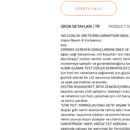
SEPETE EKLE
ÜRÜN DETAYLARI | TR
PRODUCT DE
180 GÜNLÜK ÜRETİCİNİN GARANTİSİNİ NASIL İST
ilişkin Resim # 4'e bakınız.
boş
GÖRMEK GEREKEN SONUÇLARDAN ÖNCE VE SONRA
ağacı yağı balsamına, cilt koşulları için na
Aile Onaylı” mühür verildi. sıcak, nemli, ter
incelemeye sahiptir ve güvenebileceğiniz ka
KLİNİK OLARAK TEST EDİLEN DERMATOLOJİ DEĞ
için hızlı bir rahatlama sağlamak için güçl
günlük olarak bir cilt savunma tabakası olu
ve ayak parmakları arasında.
EKSTRA MUKAVEMET, BİTKİ ZENGİN İÇERİKLER 
kaşıntılı yanan cildi yatıştırır, besleyici m
ve rahatınız için hızlı çalışmak için cilt ba
ve temiz içerikler.
“STAY PUT” FORMÜLASYONU AKTİF YAŞAM TARZ
duşlar gibi nemli alanlarda tahriş edici ma
saunalar, soyunma odaları ve yüzme havuzl
nemli olursa olsun yüzeyler ve cildiniz ara
SWEATPROOF, HAFİF, YAĞSIZ CİLT KORUMA ~ 
saatinde çalışan ter geçirmez bir formüldü